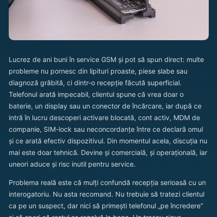
Lucrez de ani buni în service GSM și pot să spun direct: multe
probleme nu pornesc din lipituri proaste, piese slabe sau
diagnoză grăbită, ci dintr-o recepție făcută superficial.
Telefonul arată impecabil, clientul spune că vrea doar o
baterie, un display sau un conector de încărcare, iar după ce
intră în lucru descoperi activare blocată, cont activ, MDM de
companie, SIM-lock sau neconcordanțe între ce declară omul
și ce arată efectiv dispozitivul. Din momentul acela, discuția nu
mai este doar tehnică. Devine și comercială, și operațională, iar
uneori aduce și risc inutil pentru service.
Problema reală este că mulți confundă recepția serioasă cu un
interogatoriu. Nu asta recomand. Nu trebuie să tratezi clientul
ca pe un suspect, dar nici să primești telefonul „pe încredere”