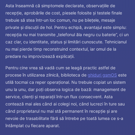
Asta înseamnă că simptomele declarate, observațiile de
recepție, aprobările de cost, piesele folosite și testele finale
trebuie să stea într-un loc comun, nu pe bilețele, mesaje
private și discuții de hol. Pentru echipă, avantajul este simplu:
recepția nu mai transmite „telefonul ăla negru cu baterie”, ci un
caz clar, cu identitate, status și limitări cunoscute. Tehnicianul
nu mai pierde timp reconstruind contextul, iar omul de la
predare nu improvizează explicații.
Pentru cine vrea să vadă cum se leagă practic astfel de
procese în utilizarea zilnică, biblioteca de
ghiduri gsmOS
este
utilă tocmai ca reper operațional. Nu trebuie copiat un sistem
unu la unu, dar poți observa logica de bază: management de
service, clienți și reparații într-un flux consecvent. Asta
contează mai ales când ai colegi noi, când lucrezi în ture sau
când proprietarul nu mai stă permanent în recepție și are
nevoie de trasabilitate fără să întrebe pe toată lumea ce s-a
întâmplat cu fiecare aparat.