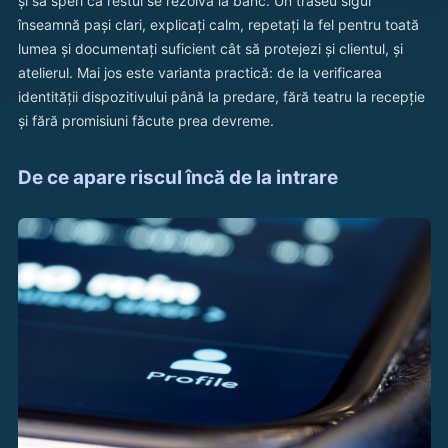
și să speri că restul se rezolvă la banc. Un traseu sigur
înseamnă pași clari, explicați calm, repetați la fel pentru toată
lumea și documentați suficient cât să protejezi și clientul, și
atelierul. Mai jos este varianta practică: de la verificarea
identității dispozitivului până la predare, fără teatru la recepție
și fără promisiuni făcute prea devreme.
De ce apare riscul încă de la intrare