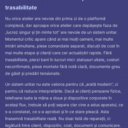
trasabilitate
Nu orice atelier are nevoie din prima zi de o platformă
complexă, dar aproape orice atelier care depășește faza de
„lucrez singur și țin minte tot” are nevoie de un sistem unitar.
Momentul critic apare când ai mai mulți oameni, mai multe
intrări simultane, piese comandate separat, discuții de cost în
mai multe etape și clienți care cer actualizări rapide. Fără
trasabilitate, pierzi bani în lucruri mici: statusuri uitate, costuri
neconfirmate, piese montate fără notă clară, documente greu
de găsit și predări tensionate.
Un sistem unitar nu este valoros pentru că „arată modern”, ci
pentru că reduce interpretările. Dacă ai clienți persoane fizice,
telefoane luate la mâna a doua și dispozitive corporate în
același flux, trebuie să poți separa clar cine a adus aparatul, ce
s-a constatat, ce s-a aprobat și în ce stare pleacă. Asta
înseamnă trasabilitate reală. Nu doar listă de reparații, ci
legătură între client, dispozitiv, cost, document și comunicare.