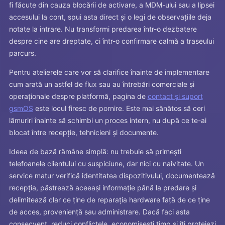
fi făcute din cauza blocării de activare, a MDM-ului sau a lipsei
accesului la cont, spui asta direct și o legi de observațiile deja
notate la intrare. Nu transformi predarea într-o dezbatere
despre cine are dreptate, ci într-o confirmare calmă a traseului
parcurs.
Pentru atelierele care vor să clarifice înainte de implementare
cum arată un astfel de flux sau au întrebări comerciale și
operaționale despre platformă, pagina de
contact și suport
gsmOS
este locul firesc de pornire. Este mai sănătos să ceri
lămuriri înainte să schimbi un proces intern, nu după ce te-ai
blocat între recepție, tehnicieni și documente.
Ideea de bază rămâne simplă: nu trebuie să primești
telefoanele clientului cu suspiciune, dar nici cu naivitate. Un
service matur verifică identitatea dispozitivului, documentează
recepția, păstrează aceeași informație până la predare și
delimitează clar ce ține de reparația hardware față de ce ține
de acces, proveniență sau administrare. Dacă faci asta
consecvent, reduci conflictele, economisești timp și îți protejezi