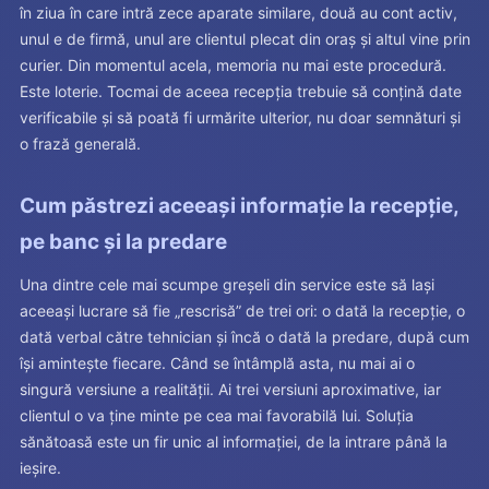
în ziua în care intră zece aparate similare, două au cont activ,
unul e de firmă, unul are clientul plecat din oraș și altul vine prin
curier. Din momentul acela, memoria nu mai este procedură.
Este loterie. Tocmai de aceea recepția trebuie să conțină date
verificabile și să poată fi urmărite ulterior, nu doar semnături și
o frază generală.
Cum păstrezi aceeași informație la recepție,
pe banc și la predare
Una dintre cele mai scumpe greșeli din service este să lași
aceeași lucrare să fie „rescrisă” de trei ori: o dată la recepție, o
dată verbal către tehnician și încă o dată la predare, după cum
își amintește fiecare. Când se întâmplă asta, nu mai ai o
singură versiune a realității. Ai trei versiuni aproximative, iar
clientul o va ține minte pe cea mai favorabilă lui. Soluția
sănătoasă este un fir unic al informației, de la intrare până la
ieșire.