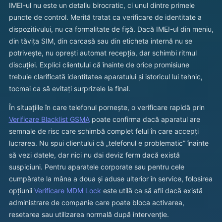
IMEI-ul nu este un detaliu birocratic, ci unul dintre primele
puncte de control. Merită tratat ca verificare de identitate a
dispozitivului, nu ca formalitate de fișă. Dacă IMEI-ul din meniu,
din tăvița SIM, din carcasă sau din eticheta internă nu se
potrivește, nu oprești automat recepția, dar schimbi ritmul
discuției. Explici clientului că înainte de orice promisiune
trebuie clarificată identitatea aparatului și istoricul lui tehnic,
tocmai ca să evitați surprizele la final.
În situațiile în care telefonul pornește, o verificare rapidă prin
Verificare Blacklist GSMA
poate confirma dacă aparatul are
semnale de risc care schimbă complet felul în care accepți
lucrarea. Nu spui clientului că „telefonul e problematic” înainte
să vezi datele, dar nici nu dai deviz ferm dacă există
suspiciuni. Pentru aparatele corporate sau pentru cele
cumpărate la mâna a doua și aduse ulterior în service, folosirea
opțiunii
Verificare MDM Lock
este utilă ca să afli dacă există
administrare de companie care poate bloca activarea,
resetarea sau utilizarea normală după intervenție.