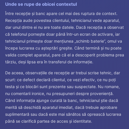
Unde se rupe de obicei contextul
Între recepție și banc apare cel mai des ruptura de context.
Recepția aude povestea clientului, tehnicianul vede aparatul,
dar unul dintre ei nu are toate datele. Dacă recepția a observat
că telefonul pornește doar până într-un ecran de activare, iar
tehnicianul primește doar mențiunea „schimb baterie”, omul va
începe lucrarea cu așteptări greșite. Când termină și nu poate
valida complet aparatul, pare că el a descoperit problema prea
târziu, deși lipsa era în transferul de informație.
De aceea, observațiile de recepție ar trebui scrise tehnic, dar
scurt: ce defect declară clientul, ce vezi efectiv, ce nu poți
testa și ce blocări sunt prezente sau suspectate. Nu romane,
nu comentarii ironice, nu presupuneri despre proveniență.
Când informația ajunge curată la banc, tehnicianul știe dacă
merită să deschidă aparatul imediat, dacă trebuie aprobare
suplimentară sau dacă este mai sănătos să oprească lucrarea
până se clarifică partea de acces și identitate.