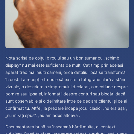
Nota scrisă pe colțul biroului sau un bon sumar cu „schimb
display” nu mai este suficientă de mult. Cât timp prin același
aparat trec mai mulți oameni, orice detaliu lipsă se transformă
în cost. La recepție trebuie să existe o fotografie clară a stării
vizuale, o descriere a simptomului declarat, o mențiune despre
pornire sau lipsa ei, informații despre conturi sau blocări dacă
sunt observabile și o delimitare între ce declară clientul și ce ai
confirmat tu. Altfel, la predare începe jocul clasic: „nu era așa”,
„nu mi-ați spus”, „eu am adus altceva”.
Documentarea bună nu înseamnă hârtii multe, ci context
suficient. Dacă telefonul are spate crăpat, șuruburi lipsă, urme