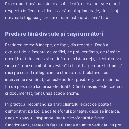
Procedura bună nu este cea sofisticată, ci cea pe care o poți
respecta în fiecare zi, inclusiv când ai aglomerație, doi clienți
nervoși la tejghea și un curier care așteaptă semnătura.
Predare fără dispute și pașii următori
Predarea corectă începe, de fapt, din recepție. Dacă ai
explicat de la început ce verifici, ce poți confirma, ce rămâne
condiționat de acces și ce defecte existau deja, clientul nu va
simți că „i-ai schimbat povestea” la final. La predare trebuie să
reiei pe scurt firul logic: în ce stare a intrat telefonul, ce
intervenție s-a făcut, ce teste au fost posibile și ce limitări nu
țin de piesa sau lucrarea efectuată. Când mesajul este coerent
și documentat, tensiunea scade enorm.
În practică, recomand să arăți clientului exact ce poate fi
demonstrat pe loc. Dacă telefonul pornește, dacă se încarcă,
dacă display-ul răspunde, dacă microfonul și difuzorul
funcționează, testezi în fața lui. Dacă anumite verificări nu pot