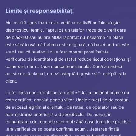
Limite și responsabilități
Aici merită spus foarte clar: verificarea IMEI nu înlocuiește
diagnosticul tehnic. Faptul că un telefon trece de o verificare
de blacklist sau nu are MDM raportat nu înseamnă că placa
este sănătoasă, că bateria este originală, că baseband-ul este
stabil sau că telefonul nu a fost reparat prost înainte.
Verificarea de identitate și de statut reduce riscul operațional și
comercial, dar nu face munca tehnicianului. Dacă amesteci
aceste două planuri, creezi așteptări greșite și în echipă, și la
client.
La fel, lipsa unei probleme raportate într-un moment anume nu
este certificat absolut pentru viitor. Unele situații țin de conturi,
de accesul legitim al clientului, de rețea, de operator sau de
administrarea anterioară a dispozitivului. De aceea, în
comunicarea de recepție sunt mai sănătoase formulele precise:
„am verificat ce se poate confirma acum”, „testarea finală