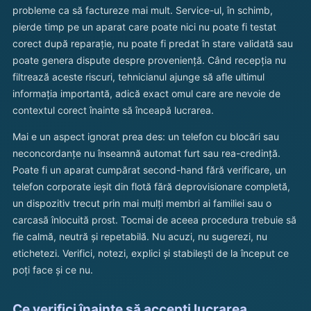
probleme ca să factureze mai mult. Service-ul, în schimb,
pierde timp pe un aparat care poate nici nu poate fi testat
corect după reparație, nu poate fi predat în stare validată sau
poate genera dispute despre proveniență. Când recepția nu
filtrează aceste riscuri, tehnicianul ajunge să afle ultimul
informația importantă, adică exact omul care are nevoie de
contextul corect înainte să înceapă lucrarea.
Mai e un aspect ignorat prea des: un telefon cu blocări sau
neconcordanțe nu înseamnă automat furt sau rea-credință.
Poate fi un aparat cumpărat second-hand fără verificare, un
telefon corporate ieșit din flotă fără deprovisionare completă,
un dispozitiv trecut prin mai mulți membri ai familiei sau o
carcasă înlocuită prost. Tocmai de aceea procedura trebuie să
fie calmă, neutră și repetabilă. Nu acuzi, nu sugerezi, nu
etichetezi. Verifici, notezi, explici și stabilești de la început ce
poți face și ce nu.
Ce verifici înainte să accepți lucrarea