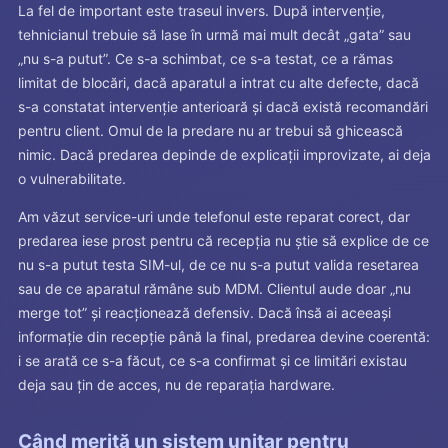
La fel de important este traseul invers. După intervenție,
tehnicianul trebuie să lase în urmă mai mult decât „gata” sau
„nu s-a putut”. Ce s-a schimbat, ce s-a testat, ce a rămas
limitat de blocări, dacă aparatul a intrat cu alte defecte, dacă
s-a constatat intervenție anterioară și dacă există recomandări
pentru client. Omul de la predare nu ar trebui să ghicească
nimic. Dacă predarea depinde de explicații improvizate, ai deja
o vulnerabilitate.
Am văzut service-uri unde telefonul este reparat corect, dar
predarea iese prost pentru că recepția nu știe să explice de ce
nu s-a putut testa SIM-ul, de ce nu s-a putut valida resetarea
sau de ce aparatul rămâne sub MDM. Clientul aude doar „nu
merge tot” și reacționează defensiv. Dacă însă ai aceeași
informație din recepție până la final, predarea devine coerentă:
i se arată ce s-a făcut, ce s-a confirmat și ce limitări existau
deja sau țin de acces, nu de reparația hardware.
Când merită un sistem unitar pentru