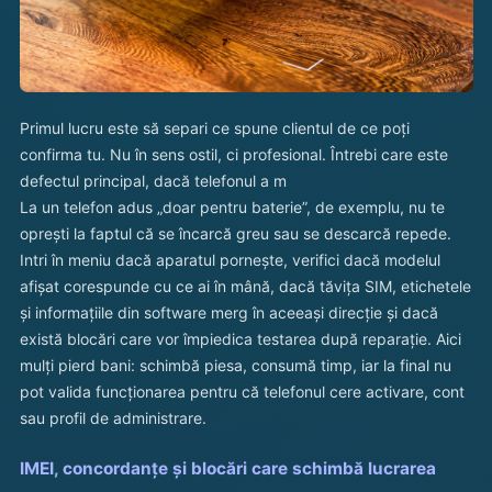
Primul lucru este să separi ce spune clientul de ce poți
confirma tu. Nu în sens ostil, ci profesional. Întrebi care este
defectul principal, dacă telefonul a m
La un telefon adus „doar pentru baterie”, de exemplu, nu te
oprești la faptul că se încarcă greu sau se descarcă repede.
Intri în meniu dacă aparatul pornește, verifici dacă modelul
afișat corespunde cu ce ai în mână, dacă tăvița SIM, etichetele
și informațiile din software merg în aceeași direcție și dacă
există blocări care vor împiedica testarea după reparație. Aici
mulți pierd bani: schimbă piesa, consumă timp, iar la final nu
pot valida funcționarea pentru că telefonul cere activare, cont
sau profil de administrare.
IMEI, concordanțe și blocări care schimbă lucrarea