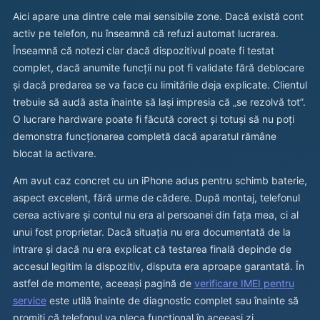
Aici apare una dintre cele mai sensibile zone. Dacă există cont
activ pe telefon, nu înseamnă că refuzi automat lucrarea.
Înseamnă că notezi clar dacă dispozitivul poate fi testat
complet, dacă anumite funcții nu pot fi validate fără deblocare
și dacă predarea se va face cu limitările deja explicate. Clientul
trebuie să audă asta înainte să lași impresia că „se rezolvă tot”.
O lucrare hardware poate fi făcută corect și totuși să nu poți
demonstra funcționarea completă dacă aparatul rămâne
blocat la activare.
Am avut caz concret cu un iPhone adus pentru schimb baterie,
aspect excelent, fără urme de cădere. După montaj, telefonul
cerea activare și contul nu era al persoanei din fața mea, ci al
unui fost proprietar. Dacă situația nu era documentată de la
intrare și dacă nu era explicat că testarea finală depinde de
accesul legitim la dispozitiv, disputa era aproape garantată. În
astfel de momente, aceeași pagină de
verificare IMEI pentru
service
este utilă înainte de diagnostic complet sau înainte să
promiți că telefonul va pleca funcțional în aceeași zi.