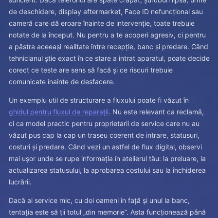
de deschidere, display aftermarket, Face ID nefuncțional sau
cameră care dă eroare înainte de intervenție, toate trebuie
notate de la început. Nu pentru a te acoperi agresiv, ci pentru
a păstra aceeași realitate între recepție, banc și predare. Când
tehnicianul știe exact în ce stare a intrat aparatul, poate decide
corect ce teste are sens să facă și ce riscuri trebuie
comunicate înainte de desfacere.
Un exemplu util de structurare a fluxului poate fi văzut în
ghidul pentru fluxul de reparații
. Nu este relevant ca reclamă,
ci ca model practic pentru proprietarii de service care nu au
văzut pus cap la cap un traseu coerent de intrare, statusuri,
costuri și predare. Când vezi un astfel de flux digital, observi
mai ușor unde se rupe informația în atelierul tău: la preluare, la
actualizarea statusului, la aprobarea costului sau la închiderea
lucrării.
Dacă ai service mic, cu doi oameni în față și unul la banc,
tentația este să ții totul „din memorie”. Asta funcționează până