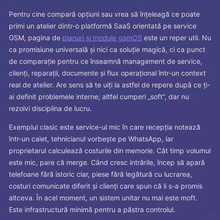
Pentru cine compară opțiuni sau vrea să înțeleagă ce poate
primi un atelier dintr-o platformă SaaS orientată pe service
GSM, pagina de
planuri și module gsmOS
este un reper util. Nu
ca promisiune universală și nici ca soluție magică, ci ca punct
de comparație pentru ce înseamnă management de service,
clienți, reparații, documente și flux operațional într-un context
real de atelier. Are sens să te uiți la astfel de repere după ce ți-
ai definit problemele interne; altfel cumperi „soft”, dar nu
rezolvi disciplina de lucru.
Exemplul clasic este service-ul mic în care recepția notează
într-un caiet, tehnicianul vorbește pe WhatsApp, iar
proprietarul calculează costurile din memorie. Cât timp volumul
este mic, pare că merge. Când cresc intrările, încep să apară
telefoane fără istoric clar, piese fără legătură cu lucrarea,
costuri comunicate diferit și clienți care spun că li s-a promis
altceva. În acel moment, un sistem unitar nu mai este moft.
Este infrastructură minimă pentru a păstra controlul.