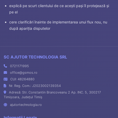
explică pe scurt clientului de ce acești pași îl protejează și
pe el
cere clarificări înainte de implementarea unui flux nou, nu
după apariția disputelor
SC AJUTOR TECHNOLOGIA SRL
0721171995
office@gsmos.ro
CUI: 48264880
Nr. Reg. Com.: J2023002139354
Adresă: Str. Constantin Brancoveanu 2 Ap. INC. 5, 300217
Timișoara, Județul Timiș
ajutortechnologia.ro
Informații Legale