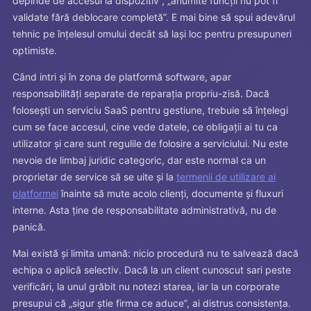
depinde de accesul la dispozitiv”, „anumite funcții nu pot fi
validate fără deblocare completă”. E mai bine să spui adevărul
tehnic pe înțelesul omului decât să lași loc pentru presupuneri
optimiste.
Când intri și în zona de platformă software, apar
responsabilități separate de reparația propriu-zisă. Dacă
folosești un serviciu SaaS pentru gestiune, trebuie să înțelegi
cum se face accesul, cine vede datele, ce obligații ai tu ca
utilizator și care sunt regulile de folosire a serviciului. Nu este
nevoie de limbaj juridic categoric, dar este normal ca un
proprietar de service să se uite și la
termenii de utilizare ai
platformei
înainte să mute acolo clienți, documente și fluxuri
interne. Asta ține de responsabilitate administrativă, nu de
panică.
Mai există și limita umană: nicio procedură nu te salvează dacă
echipa o aplică selectiv. Dacă la un client cunoscut sari peste
verificări, la unul grăbit nu notezi starea, iar la un corporate
presupui că „sigur știe firma ce aduce”, ai distrus consistența.