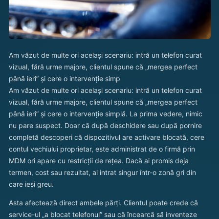
Am văzut de multe ori același scenariu: intră un telefon curat
vizual, fără urme majore, clientul spune că „mergea perfect
până ieri” și cere o intervenție simp
Am văzut de multe ori același scenariu: intră un telefon curat
vizual, fără urme majore, clientul spune că „mergea perfect
până ieri” și cere o intervenție simplă. La prima vedere, nimic
nu pare suspect. Doar că după deschidere sau după pornire
completă descoperi că dispozitivul are activare blocată, cere
contul vechiului proprietar, este administrat de o firmă prin
MDM ori apare cu restricții de rețea. Dacă ai promis deja
termen, cost sau rezultat, ai intrat singur într-o zonă gri din
care ieși greu.
Asta afectează direct ambele părți. Clientul poate crede că
service-ul „a blocat telefonul” sau că încearcă să inventeze