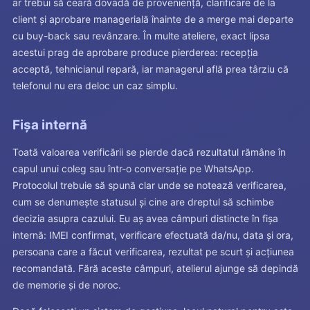
ar trebui să ceară dovadă de proveniență, clarificare de la
client și aprobare managerială înainte de a merge mai departe
cu buy-back sau revânzare. În multe ateliere, exact lipsa
acestui prag de aprobare produce pierderea: recepția
acceptă, tehnicianul repară, iar managerul află prea târziu că
telefonul nu era deloc un caz simplu.
Fișa internă
Toată valoarea verificării se pierde dacă rezultatul rămâne în
capul unui coleg sau într-o conversație pe WhatsApp.
Protocolul trebuie să spună clar unde se notează verificarea,
cum se denumește statusul și cine are dreptul să schimbe
decizia asupra cazului. Eu aș avea câmpuri distincte în fișa
internă: IMEI confirmat, verificare efectuată da/nu, data și ora,
persoana care a făcut verificarea, rezultat pe scurt și acțiunea
recomandată. Fără aceste câmpuri, atelierul ajunge să depindă
de memorie și de noroc.