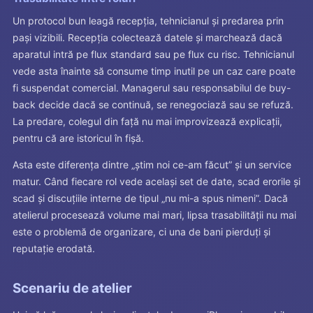
Un protocol bun leagă recepția, tehnicianul și predarea prin
pași vizibili. Recepția colectează datele și marchează dacă
aparatul intră pe flux standard sau pe flux cu risc. Tehnicianul
vede asta înainte să consume timp inutil pe un caz care poate
fi suspendat comercial. Managerul sau responsabilul de buy-
back decide dacă se continuă, se renegociază sau se refuză.
La predare, colegul din față nu mai improvizează explicații,
pentru că are istoricul în fișă.
Asta este diferența dintre „știm noi ce-am făcut” și un service
matur. Când fiecare rol vede același set de date, scad erorile și
scad și discuțiile interne de tipul „nu mi-a spus nimeni”. Dacă
atelierul procesează volume mai mari, lipsa trasabilității nu mai
este o problemă de organizare, ci una de bani pierduți și
reputație erodată.
Scenariu de atelier