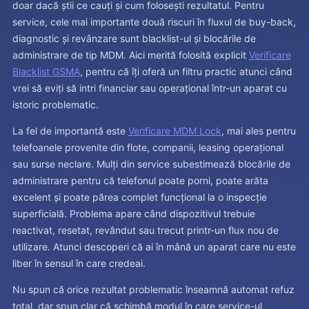
doar dacă știi ce cauți și cum folosești rezultatul. Pentru
service, cele mai importante două riscuri în fluxul de buy-back,
diagnostic și revânzare sunt blacklist-ul și blocările de
administrare de tip MDM. Aici merită folosită explicit
Verificare
Blacklist GSMA
, pentru că îți oferă un filtru practic atunci când
vrei să eviți să intri financiar sau operațional într-un aparat cu
istoric problematic.
La fel de importantă este
Verificare MDM Lock
, mai ales pentru
telefoanele provenite din flote, companii, leasing operațional
sau surse neclare. Mulți din service subestimează blocările de
administrare pentru că telefonul poate porni, poate arăta
excelent și poate părea complet funcțional la o inspecție
superficială. Problema apare când dispozitivul trebuie
reactivat, resetat, revândut sau trecut printr-un flux nou de
utilizare. Atunci descoperi că ai în mână un aparat care nu este
liber în sensul în care credeai.
Nu spun că orice rezultat problematic înseamnă automat refuz
total, dar spun clar că schimbă modul în care service-ul