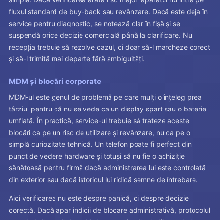
fluxul standard de buy-back sau revânzare. Dacă este deja în
service pentru diagnostic, se notează clar în fișă și se
suspendă orice decizie comercială până la clarificare. Nu
recepția trebuie să rezolve cazul, ci doar să-l marcheze corect
și să-l trimită mai departe fără ambiguități.
MDM și blocări corporate
MDM-ul este genul de problemă pe care mulți o înțeleg prea
târziu, pentru că nu se vede ca un display spart sau o baterie
umflată. În practică, service-ul trebuie să trateze aceste
blocări ca pe un risc de utilizare și revânzare, nu ca pe o
simplă curiozitate tehnică. Un telefon poate fi perfect din
punct de vedere hardware și totuși să nu fie o achiziție
sănătoasă pentru firmă dacă administrarea lui este controlată
din exterior sau dacă istoricul lui ridică semne de întrebare.
Aici verificarea nu este despre panică, ci despre decizie
corectă. Dacă apar indicii de blocare administrativă, protocolul