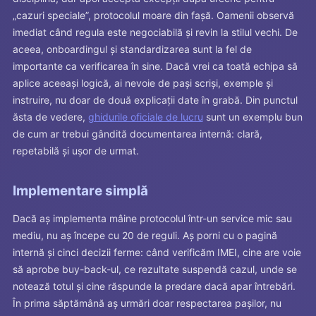
„cazuri speciale”, protocolul moare din fașă. Oamenii observă
imediat când regula este negociabilă și revin la stilul vechi. De
aceea, onboardingul și standardizarea sunt la fel de
importante ca verificarea în sine. Dacă vrei ca toată echipa să
aplice aceeași logică, ai nevoie de pași scriși, exemple și
instruire, nu doar de două explicații date în grabă. Din punctul
ăsta de vedere,
ghidurile oficiale de lucru
sunt un exemplu bun
de cum ar trebui gândită documentarea internă: clară,
repetabilă și ușor de urmat.
Implementare simplă
Dacă aș implementa mâine protocolul într-un service mic sau
mediu, nu aș începe cu 20 de reguli. Aș porni cu o pagină
internă și cinci decizii ferme: când verificăm IMEI, cine are voie
să aprobe buy-back-ul, ce rezultate suspendă cazul, unde se
notează totul și cine răspunde la predare dacă apar întrebări.
În prima săptămână aș urmări doar respectarea pașilor, nu