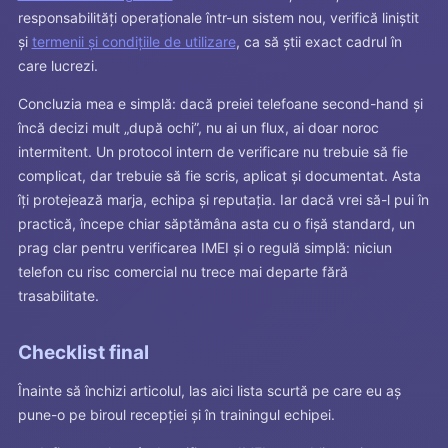
responsabilități operaționale într-un sistem nou, verifică liniștit
și
termenii și condițiile de utilizare
, ca să știi exact cadrul în
care lucrezi.
Concluzia mea e simplă: dacă preiei telefoane second-hand și
încă decizi mult „după ochi”, nu ai un flux, ai doar noroc
intermitent. Un protocol intern de verificare nu trebuie să fie
complicat, dar trebuie să fie scris, aplicat și documentat. Asta
îți protejează marja, echipa și reputația. Iar dacă vrei să-l pui în
practică, începe chiar săptămâna asta cu o fișă standard, un
prag clar pentru verificarea IMEI și o regulă simplă: niciun
telefon cu risc comercial nu trece mai departe fără
trasabilitate.
Checklist final
Înainte să închizi articolul, las aici lista scurtă pe care eu aș
pune-o pe biroul recepției și în trainingul echipei.