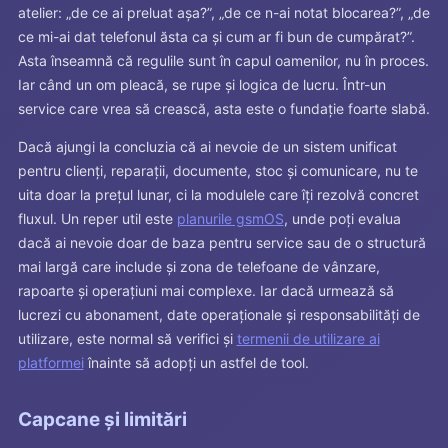
atelier: „de ce ai preluat așa?”, „de ce n-ai notat blocarea?”, „de
ce mi-ai dat telefonul ăsta ca și cum ar fi bun de cumpărat?”.
Asta înseamnă că regulile sunt în capul oamenilor, nu în proces.
Iar când un om pleacă, se rupe și logica de lucru. Într-un
service care vrea să crească, asta este o fundație foarte slabă.
Dacă ajungi la concluzia că ai nevoie de un sistem unificat
pentru clienți, reparații, documente, stoc și comunicare, nu te
uita doar la prețul lunar, ci la modulele care îți rezolvă concret
fluxul. Un reper util este
planurile gsmOS
, unde poți evalua
dacă ai nevoie doar de baza pentru service sau de o structură
mai largă care include și zona de telefoane de vânzare,
rapoarte și operațiuni mai complexe. Iar dacă urmează să
lucrezi cu abonament, date operaționale și responsabilități de
utilizare, este normal să verifici și
termenii de utilizare ai
platformei
înainte să adopți un astfel de tool.
Capcane și limitări