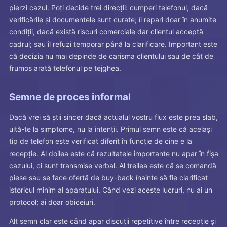
pierzi cazul. Poți decide trei direcții: cumperi telefonul, dacă
verificările și documentele sunt curate; îl repari doar în anumite
condiții, dacă există riscuri comerciale dar clientul acceptă
cadrul; sau îl refuzi temporar până la clarificare. Important este
că decizia nu mai depinde de carisma clientului sau de cât de
frumos arată telefonul pe tejghea.
Semne de proces informal
Dacă vrei să știi sincer dacă actualul vostru flux este prea slab,
uită-te la simptome, nu la intenții. Primul semn este că același
tip de telefon este verificat diferit în funcție de cine e la
recepție. Al doilea este că rezultatele importante nu apar în fișa
cazului, ci sunt transmise verbal. Al treilea este că se comandă
piese sau se face ofertă de buy-back înainte să fie clarificat
istoricul minim al aparatului. Când vezi aceste lucruri, nu ai un
protocol; ai doar obiceiuri.
Alt semn clar este când apar discuții repetitive între recepție și