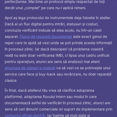
perfecțiunea. Mai bine un protocol simplu respectat de toți
decât unul „complet” pe care nu-l aplică nimeni.
Apoi aș lega protocolul de instrumentele deja folosite în atelier.
Dacă ai un flux digital pentru intrări, statusuri și costuri,
concluzia verificării trebuie să stea acolo, nu într-un caiet
separat.
Fluxul de reparații documentat
este exact genul de
reper care te ajută să vezi unde se pot prinde aceste informații
în procesul zilnic. Iar dacă descoperi că problema voastră
reală nu este doar verificarea IMEI, ci lipsa unui cadru unificat
pentru operațiuni, atunci are sens să analizezi mai atent
structura de planuri și module
ca să vezi ce se potrivește unui
service care face și buy-back sau revânzare, nu doar reparații
clasice.
În final, dacă atelierul tău vrea să clarifice adoptarea
platformei, adaptarea fluxului intern sau modul în care
documentează astfel de verificări în procesul zilnic, atunci are
sens să ceri lămuriri comerciale ori suport de implementare prin
contactul oficial gsmOS
. Iar înainte să muți date și