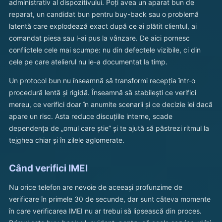
administrativ al dispozitivului. Poți avea un aparat bun de
reparat, un candidat bun pentru buy-back sau o problemă
latentă care explodează exact după ce ai plătit clientul, ai
comandat piesa sau l-ai pus la vânzare. De aici pornesc
conflictele cele mai scumpe: nu din defectele vizibile, ci din
cele pe care atelierul nu le-a documentat la timp.
Un protocol bun nu înseamnă să transformi recepția într-o
procedură lentă și rigidă. Înseamnă să stabilești ce verifici
mereu, ce verifici doar în anumite scenarii și ce decizie iei dacă
apare un risc. Asta reduce discuțiile interne, scade
dependența de „omul care știe” și te ajută să păstrezi ritmul la
tejghea chiar și în zilele aglomerate.
Când verifici IMEI
Nu orice telefon are nevoie de aceeași profunzime de
verificare în primele 30 de secunde, dar sunt câteva momente
în care verificarea IMEI nu ar trebui să lipsească din proces.