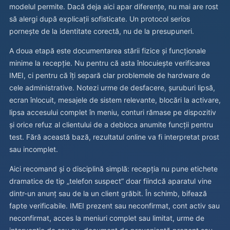
modelul permite. Dacă deja aici apar diferențe, nu mai are rost
să alergi după explicații sofisticate. Un protocol serios
pornește de la identitate corectă, nu de la presupuneri.
A doua etapă este documentarea stării fizice și funcționale
minime la recepție. Nu pentru că asta înlocuiește verificarea
IMEI, ci pentru că îți separă clar problemele de hardware de
cele administrative. Notezi urme de desfacere, șuruburi lipsă,
ecran înlocuit, mesajele de sistem relevante, blocări la activare,
lipsa accesului complet în meniu, conturi rămase pe dispozitiv
și orice refuz al clientului de a debloca anumite funcții pentru
test. Fără această bază, rezultatul online va fi interpretat prost
sau incomplet.
Aici recomand și o disciplină simplă: recepția nu pune etichete
dramatice de tip „telefon suspect” doar fiindcă aparatul vine
dintr-un anunț sau de la un client grăbit. În schimb, bifează
fapte verificabile. IMEI prezent sau neconfirmat, cont activ sau
neconfirmat, acces la meniuri complet sau limitat, urme de