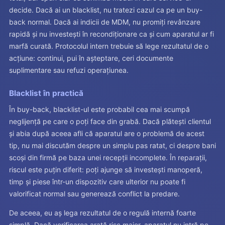
decide. Dacă ai un blacklist, nu tratezi cazul ca pe un buy-
back normal. Dacă ai indicii de MDM, nu promiți revânzare
rapidă și nu investești în recondiționare ca și cum aparatul ar fi
marfă curată. Protocolul intern trebuie să lege rezultatul de o
acțiune: continui, pui în așteptare, ceri documente
suplimentare sau refuzi operațiunea.
Blacklist în practică
În buy-back, blacklist-ul este probabil cea mai scumpă
neglijență pe care o poți face din grabă. Dacă plătești clientul
și abia după aceea afli că aparatul are o problemă de acest
tip, nu mai discutăm despre un simplu pas ratat, ci despre bani
scoși din firmă pe baza unei recepții incomplete. În reparații,
riscul este puțin diferit: poți ajunge să investești manoperă,
timp și piese într-un dispozitiv care ulterior nu poate fi
valorificat normal sau generează conflict la predare.
De aceea, eu aș lega rezultatul de o regulă internă foarte
simplă. Dacă verificarea arată risc major, aparatul nu intră pe