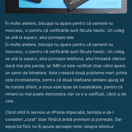
În multe ateliere, blocajul nu apare pentru că oamenii nu
muncesc, ci pentru că verificările sunt făcute haotic. Un coleg
se uită la aspect, altul pornește tele
În multe ateliere, blocajul nu apare pentru că oamenii nu
muncesc, ci pentru că verificările sunt făcute haotic. Un coleg
se uită la aspect, altul pornește telefonul, altul întreabă clientul
dacă mai știe parola, iar IMEI-ul este verificat doar când apare
un semn de întrebare. Asta creează două probleme mari: prima
este inconsistența, pentru că două telefoane similare ajung să
fie tratate diferit; a doua este lipsa de trasabilitate, pentru că
nimeni nu mai poate demonstra clar ce s-a verificat, când și de
cine.
Când intră în service un iPhone impecabil, tentația e să-l
consideri „curat” doar fiindcă arată premium și pornește. Dar
aspectul fizic nu îți spune aproape nimic despre istoricul