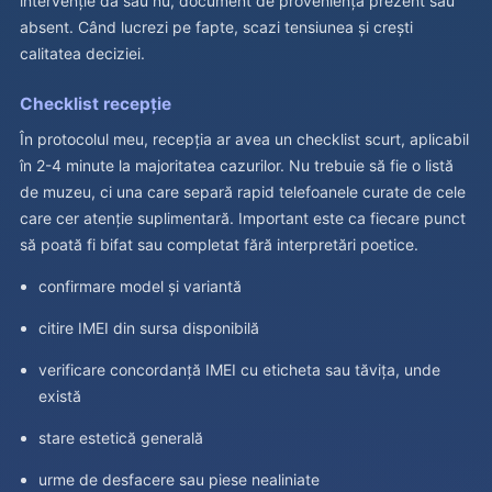
intervenție da sau nu, document de proveniență prezent sau
absent. Când lucrezi pe fapte, scazi tensiunea și crești
calitatea deciziei.
Checklist recepție
În protocolul meu, recepția ar avea un checklist scurt, aplicabil
în 2-4 minute la majoritatea cazurilor. Nu trebuie să fie o listă
de muzeu, ci una care separă rapid telefoanele curate de cele
care cer atenție suplimentară. Important este ca fiecare punct
să poată fi bifat sau completat fără interpretări poetice.
confirmare model și variantă
citire IMEI din sursa disponibilă
verificare concordanță IMEI cu eticheta sau tăvița, unde
există
stare estetică generală
urme de desfacere sau piese nealiniate