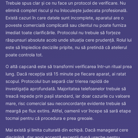
Trebuie spus clar și ce nu face un protocol de verificare. Nu
elimină complet riscul și nu înlocuiește judecata profesională.
Există cazuri în care datele sunt incomplete, aparatul are o
poveste comercială complicată sau clientul nu poate furniza
imediat toate clarificările. Protocolul nu trebuie să forțeze
răspunsuri absolute acolo unde situația cere prudență. Rolul lui
este să împiedice deciziile pripite, nu să pretindă că atelierul
poate controla tot.
O altă capcană este să transformi verificarea într-un ritual prea
lung. Dacă recepția stă 15 minute pe fiecare aparat, ai ratat
scopul. Protocolul bun separă clar trierea rapidă de
investigația aprofundată. Majoritatea telefoanelor trebuie să
treacă repede prin pașii standard, iar doar cazurile cu valoare
mare, risc comercial sau neconcordanțe evidente trebuie să
meargă pe flux extins. Altfel, oamenii vor începe să sară etape
tocmai pentru că procedura e prea greoaie.
Mai există și limita culturală din echipă. Dacă managerul cere
disciplină, dar apoi acceptă excepții după ureche pentru