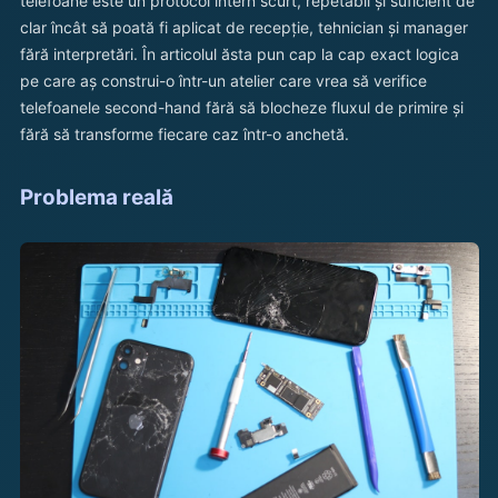
telefoane este un protocol intern scurt, repetabil și suficient de
clar încât să poată fi aplicat de recepție, tehnician și manager
fără interpretări. În articolul ăsta pun cap la cap exact logica
pe care aș construi-o într-un atelier care vrea să verifice
telefoanele second-hand fără să blocheze fluxul de primire și
fără să transforme fiecare caz într-o anchetă.
Problema reală