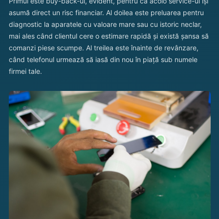
Primul este buy-back-ul, evident, pentru că acolo service-ul își
asumă direct un risc financiar. Al doilea este preluarea pentru
diagnostic la aparatele cu valoare mare sau cu istoric neclar,
mai ales când clientul cere o estimare rapidă și există șansa să
comanzi piese scumpe. Al treilea este înainte de revânzare,
când telefonul urmează să iasă din nou în piață sub numele
firmei tale.