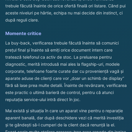
trebuie făcută înainte de orice ofertă finală ori listare. Când pui
aceste niveluri pe hârtie, echipa nu mai decide din instinct, ci
după reguli clare.
Momente critice
La buy-back, verificarea trebuie făcută înainte să comunici
prețul final și înainte să emiți orice document intern care
tratează telefonul ca activ de stoc. La preluarea pentru
diagnostic, merită introdusă mai ales la flagship-uri, modele
corporate, telefoane foarte curate dar cu proveniență vagă și
aparate aduse de clienți care vor „doar un schimb de display”
fără să lase prea multe detalii. Înainte de revânzare, verificarea
este practic o ultimă barieră de control, pentru că atunci
reputația service-ului intră direct în joc.
Mai există și situația în care un aparat vine pentru o reparație
aparent banală, dar după deschidere vezi că merită investiția
și te gândești să-l cumperi de la client dacă renunță la el.
Exact acolo multe ateliere greșesc: trec prea repede din logica