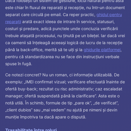
Dacă folosești un sistem de gestiune, locul natural pentru asta
este chiar în fluxul de reparații și recepție, nu într-un document
separat care circulă pe email. Ca reper practic,
ghidul pentru
reparații
arată exact ideea de intrare în service, statusuri,
costuri și predare, adică punctele unde concluzia verificării
trebuie atașată procesului, nu ținută pe un bilețel. Iar dacă vrei
ca oamenii să înțeleagă aceeași logică de lucru de la recepție
până la back-office, merită să te uiți și la
ghidurile platformei
,
pentru că standardizarea nu se face din instrucțiuni verbale
spuse în fugă.
Ce notezi concret? Nu un roman, ci informație utilizabilă. De
exemplu: „IMEI confirmat vizual; verificare efectuată înainte de
ofertă buy-back; rezultat cu risc administrativ; caz escaladat
manager; ofertă suspendată până la clarificare”. Asta este o
notă utilă. În schimb, formule de tip „pare ok”, „de verificat”,
„client dubios” sau „mai vedem” nu ajută pe nimeni și devin
muniție împotriva ta dacă apare o dispută.
Trasabilitate între roluri