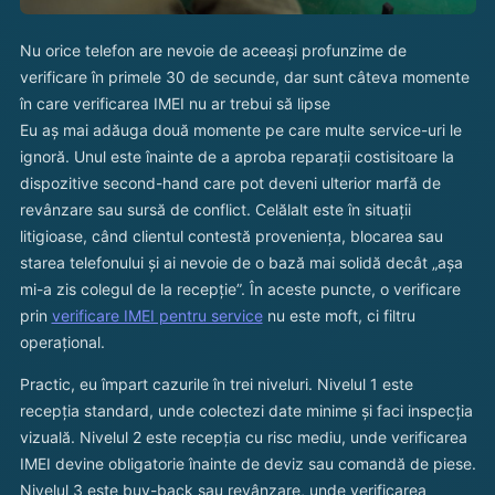
Nu orice telefon are nevoie de aceeași profunzime de
verificare în primele 30 de secunde, dar sunt câteva momente
în care verificarea IMEI nu ar trebui să lipse
Eu aș mai adăuga două momente pe care multe service-uri le
ignoră. Unul este înainte de a aproba reparații costisitoare la
dispozitive second-hand care pot deveni ulterior marfă de
revânzare sau sursă de conflict. Celălalt este în situații
litigioase, când clientul contestă proveniența, blocarea sau
starea telefonului și ai nevoie de o bază mai solidă decât „așa
mi-a zis colegul de la recepție”. În aceste puncte, o verificare
prin
verificare IMEI pentru service
nu este moft, ci filtru
operațional.
Practic, eu împart cazurile în trei niveluri. Nivelul 1 este
recepția standard, unde colectezi date minime și faci inspecția
vizuală. Nivelul 2 este recepția cu risc mediu, unde verificarea
IMEI devine obligatorie înainte de deviz sau comandă de piese.
Nivelul 3 este buy-back sau revânzare, unde verificarea