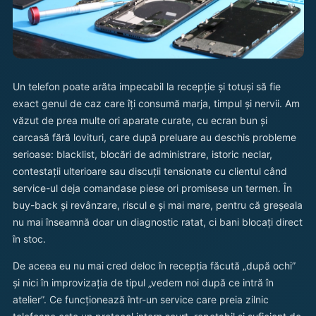
Un telefon poate arăta impecabil la recepție și totuși să fie
exact genul de caz care îți consumă marja, timpul și nervii. Am
văzut de prea multe ori aparate curate, cu ecran bun și
carcasă fără lovituri, care după preluare au deschis probleme
serioase: blacklist, blocări de administrare, istoric neclar,
contestații ulterioare sau discuții tensionate cu clientul când
service-ul deja comandase piese ori promisese un termen. În
buy-back și revânzare, riscul e și mai mare, pentru că greșeala
nu mai înseamnă doar un diagnostic ratat, ci bani blocați direct
în stoc.
De aceea eu nu mai cred deloc în recepția făcută „după ochi”
și nici în improvizația de tipul „vedem noi după ce intră în
atelier”. Ce funcționează într-un service care preia zilnic