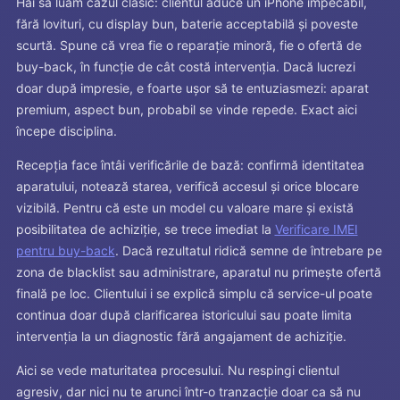
Hai să luăm cazul clasic: clientul aduce un iPhone impecabil,
fără lovituri, cu display bun, baterie acceptabilă și poveste
scurtă. Spune că vrea fie o reparație minoră, fie o ofertă de
buy-back, în funcție de cât costă intervenția. Dacă lucrezi
doar după impresie, e foarte ușor să te entuziasmezi: aparat
premium, aspect bun, probabil se vinde repede. Exact aici
începe disciplina.
Recepția face întâi verificările de bază: confirmă identitatea
aparatului, notează starea, verifică accesul și orice blocare
vizibilă. Pentru că este un model cu valoare mare și există
posibilitatea de achiziție, se trece imediat la
Verificare IMEI
pentru buy-back
. Dacă rezultatul ridică semne de întrebare pe
zona de blacklist sau administrare, aparatul nu primește ofertă
finală pe loc. Clientului i se explică simplu că service-ul poate
continua doar după clarificarea istoricului sau poate limita
intervenția la un diagnostic fără angajament de achiziție.
Aici se vede maturitatea procesului. Nu respingi clientul
agresiv, dar nici nu te arunci într-o tranzacție doar ca să nu