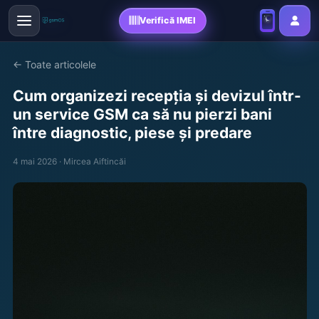
Verifică IMEI
← Toate articolele
Cum organizezi recepția și devizul într-
un service GSM ca să nu pierzi bani
între diagnostic, piese și predare
4 mai 2026 · Mircea Aiftincăi