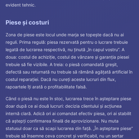
evident tehnic.
Piese și costuri
Zona de piese este locul unde marja se topește dacă nu ai
reguli. Prima regulă: piesa rezervată pentru o lucrare trebuie
legată de lucrarea respectivă, nu ținută „în capul vostru”. A
doua: costul de achiziție, costul de vânzare și garanția piesei
trebuie să fie vizibile. A treia: o piesă comandată greșit,
defectă sau returnată nu trebuie să rămână agățată artificial în
costul reparației. Dacă nu cureți aceste lucruri din flux,
rapoartele îți arată o profitabilitate falsă.
Când o piesă nu este în stoc, lucrarea trece în așteptare piese
doar după ce ai două lucruri: decizia clientului și acțiunea
internă clară. Adică ori ai comandat efectiv piesa, ori ai stabilit
că aștepți confirmarea finală de aprovizionare. Nu muta
statusul doar ca să scapi lucrarea din față. „În așteptare piese”
trebuie să însemne ceva concret și verificabil, nu un sertar