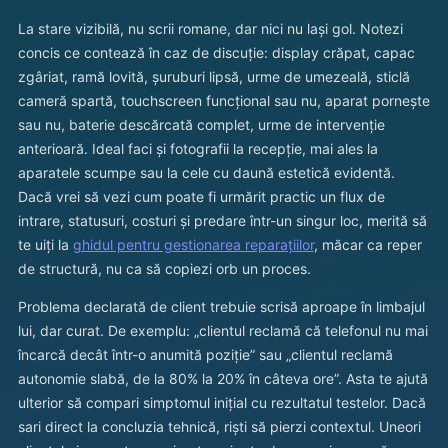
La stare vizibilă, nu scrii romane, dar nici nu lași gol. Notezi
concis ce contează în caz de discuție: display crăpat, capac
zgâriat, ramă lovită, șuruburi lipsă, urme de umezeală, sticlă
cameră spartă, touchscreen funcțional sau nu, aparat pornește
sau nu, baterie descărcată complet, urme de intervenție
anterioară. Ideal faci și fotografii la recepție, mai ales la
aparatele scumpe sau la cele cu daună estetică evidentă.
Dacă vrei să vezi cum poate fi urmărit practic un flux de
intrare, statusuri, costuri și predare într-un singur loc, merită să
te uiți la
ghidul pentru gestionarea reparațiilor
, măcar ca reper
de structură, nu ca să copiezi orb un proces.
Problema declarată de client trebuie scrisă aproape în limbajul
lui, dar curat. De exemplu: „clientul reclamă că telefonul nu mai
încarcă decât într-o anumită poziție” sau „clientul reclamă
autonomie slabă, de la 80% la 20% în câteva ore”. Asta te ajută
ulterior să compari simptomul inițial cu rezultatul testelor. Dacă
sari direct la concluzia tehnică, riști să pierzi contextul. Uneori