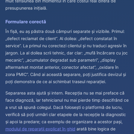
mult tensiunea din momentul în care costul real diferă de
presupunerea inițială.
Formulare corectă
În fișă, eu aș păstra două câmpuri separate și vizibile. Primul:
„defect reclamat de client”. Al doilea: „defect constatat în
service”. La primul nu corectezi clientul și nu traduci agresiv în
jargon. La al doilea scrii tehnic, dar clar: „mufă încărcare cu joc
mecanic”, „acumulator degradat sub parametri”, „display
aftermarket montat anterior, conector afectat”, „oxidare în
zona PMIC”. Când ai această separare, poți justifica devizul și
poți demonstra de ce ai schimbat traseul reparației.
Separarea asta ajută și intern. Recepția nu se mai preface că
face diagnoză, iar tehnicianul nu mai pierde timp descifrând ce
a vrut să spună colegul. Dacă folosești o platformă de lucru,
verifică să poți urmări clar etapele de la recepție la diagnostic
și apoi la predare; ca exemplu de organizare a acestor pași,
modulul de reparații explicat în ghid
arată bine logica de