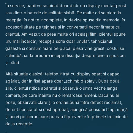
În service, banii nu se pierd doar dintr-un display montat prost
sau dintr-o baterie de calitate slabă. De multe ori se pierd la
recepție, în notițe incomplete, în devize spuse din memorie, în
accesorii uitate pe tejghea și în conversații neconfirmate cu
clientul. Am văzut de prea multe ori același film: clientul spune
„nu mai încarcă”, recepția scrie doar „mufă”, tehnicianul
găsește și consum mare pe placă, piesa vine greșit, costul se
schimbă, iar la predare începe discuția despre cine a spus ce
și când.
Altă situație clasică: telefon intrat cu display spart și capac
zgâriat, dar în fișă apare doar „schimb display”. După două
zile, clientul ridică aparatul și observă o urmă veche lângă
cameră, pe care înainte nu o remarcase nimeni. Dacă nu ai
poze, observații clare și o ordine bună între defect reclamat,
defect constatat și cost aprobat, ajungi să consumi timp, marjă
și nervi pe lucruri care puteau fi prevenite în primele trei minute
de la recepție.