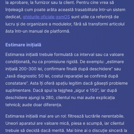
la aprobare, la furnizor sau la client. Pentru cine vrea să
înțeleagă cum poate arăta această trasabilitate într-un sistem
dedicat,
ghidurile oficiale gsmOS
sunt utile ca referință de
lucru și de organizare a modulelor, fără să transformi articolul
ăsta într-un manual de platformă.
Estimare inițială
Estimarea inițială trebuie formulată ca interval sau ca valoare
condiționată, nu ca promisiune rigidă. De exemplu: „estimare
inițială 200-300 lei, confirmare finală după deschidere” sau
„taxă diagnostic 50 lei, costul reparației se confirmă după
constatare”. Asta îți oferă spațiu legitim dacă găsești probleme
suplimentare. Dacă spui la tejghea „sigur e 150”, iar după
deschidere ajungi la 280, clientul nu mai aude explicația
tehnică; aude doar diferența.
Estimarea inițială mai are un rol: filtrează lucrările nerentabile.
Uneori aparatul are valoare mică, piesa e scumpă, iar clientul
trebuie să decidă dacă merită. Mai bine ai o discuție sinceră la