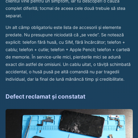
clientul vine pentru un simptom, iar tu descoperi o cauză
complet diferită; tocmai de aceea cele două trebuie să stea
separat.
Un alt câmp obligatoriu este lista de accesorii și elemente
predate. Nu presupune niciodată că „se vede”. Se notează
explicit: telefon fără husă, cu SIM, fără încărcător; telefon +
cablu; telefon + cutie; telefon + Apple Pencil; telefon + cartelă
de memorie. În service-urile mici, pierderile mici se adună
exact din astfel de omisiuni. Un cablu uitat, o tăviță schimbată
accidental, o husă pusă pe altă comandă nu par tragedii
individual, dar la final de lună mănâncă timp și credibilitate.
Defect reclamat și constatat