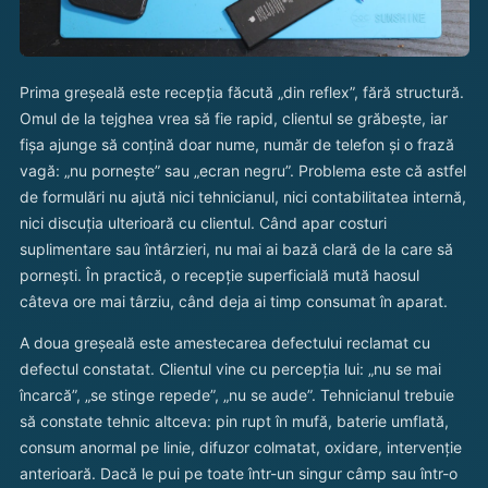
Prima greșeală este recepția făcută „din reflex”, fără structură.
Omul de la tejghea vrea să fie rapid, clientul se grăbește, iar
fișa ajunge să conțină doar nume, număr de telefon și o frază
vagă: „nu pornește” sau „ecran negru”. Problema este că astfel
de formulări nu ajută nici tehnicianul, nici contabilitatea internă,
nici discuția ulterioară cu clientul. Când apar costuri
suplimentare sau întârzieri, nu mai ai bază clară de la care să
pornești. În practică, o recepție superficială mută haosul
câteva ore mai târziu, când deja ai timp consumat în aparat.
A doua greșeală este amestecarea defectului reclamat cu
defectul constatat. Clientul vine cu percepția lui: „nu se mai
încarcă”, „se stinge repede”, „nu se aude”. Tehnicianul trebuie
să constate tehnic altceva: pin rupt în mufă, baterie umflată,
consum anormal pe linie, difuzor colmatat, oxidare, intervenție
anterioară. Dacă le pui pe toate într-un singur câmp sau într-o