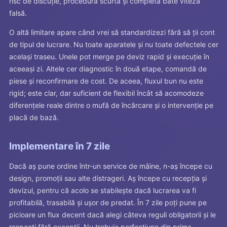
risc de discuție, procedura scurtă și completă bate viteza
falsă.
O altă limitare apare când vrei să standardizezi fără să ții cont
de tipul de lucrare. Nu toate aparatele și nu toate defectele cer
același traseu. Unele pot merge pe deviz rapid și execuție în
aceeași zi. Altele cer diagnostic în două etape, comandă de
piese și reconfirmare de cost. De aceea, fluxul bun nu este
rigid; este clar, dar suficient de flexibil încât să acomodeze
diferențele reale dintre o mufă de încărcare și o intervenție pe
placă de bază.
Implementare în 7 zile
Dacă aș pune ordine într-un service de mâine, n-aș începe cu
design, promoții sau alte distrageri. Aș începe cu recepția și
devizul, pentru că acolo se stabilește dacă lucrarea va fi
profitabilă, trasabilă și ușor de predat. În 7 zile poți pune pe
picioare un flux decent dacă alegi câteva reguli obligatorii și le
respecți fără excepții. Nu trebuie perfecțiune din prima.