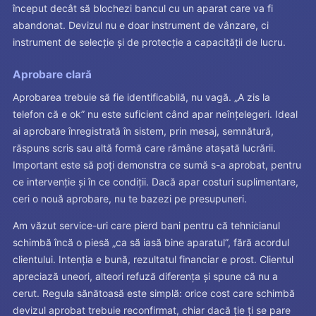
început decât să blochezi bancul cu un aparat care va fi
abandonat. Devizul nu e doar instrument de vânzare, ci
instrument de selecție și de protecție a capacității de lucru.
Aprobare clară
Aprobarea trebuie să fie identificabilă, nu vagă. „A zis la
telefon că e ok” nu este suficient când apar neînțelegeri. Ideal
ai aprobare înregistrată în sistem, prin mesaj, semnătură,
răspuns scris sau altă formă care rămâne atașată lucrării.
Important este să poți demonstra ce sumă s-a aprobat, pentru
ce intervenție și în ce condiții. Dacă apar costuri suplimentare,
ceri o nouă aprobare, nu te bazezi pe presupuneri.
Am văzut service-uri care pierd bani pentru că tehnicianul
schimbă încă o piesă „ca să iasă bine aparatul”, fără acordul
clientului. Intenția e bună, rezultatul financiar e prost. Clientul
apreciază uneori, alteori refuză diferența și spune că nu a
cerut. Regula sănătoasă este simplă: orice cost care schimbă
devizul aprobat trebuie reconfirmat, chiar dacă ție ți se pare