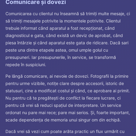
Comunicare și dovezi
Comunicarea cu clientul nu înseamnă să trimiți multe mesaje, ci
să trimiți mesajele potrivite la momentele potrivite. Clientul
trebuie informat când aparatul a fost recepționat, când
diagnosticul e gata, când există un deviz de aprobat, când
piesa întârzie și când aparatul este gata de ridicare. Dacă sari
peste una dintre etapele astea, omul umple golul cu
presupuneri. Iar presupunerile, în service, se transformă
repede în suspiciuni.
Pe lângă comunicare, ai nevoie de dovezi. Fotografii la primire
pentru urme vizibile, notițe clare despre accesorii, istoric de
statusuri, cine a modificat costul și când, ce aprobare ai primit.
Nu pentru că te pregătești de conflict la fiecare lucrare, ci
pentru că vrei să reduci spațiul de interpretare. Un service
ordonat nu pare mai rece; pare mai serios. Și, foarte important,
scade dependența de memoria unui singur om din echipă.
Dacă vrei să vezi cum poate arăta practic un flux urmărit cu