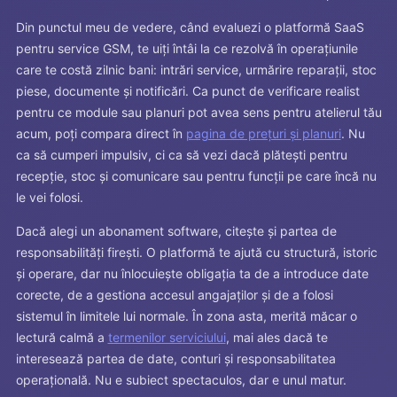
Din punctul meu de vedere, când evaluezi o platformă SaaS
pentru service GSM, te uiți întâi la ce rezolvă în operațiunile
care te costă zilnic bani: intrări service, urmărire reparații, stoc
piese, documente și notificări. Ca punct de verificare realist
pentru ce module sau planuri pot avea sens pentru atelierul tău
acum, poți compara direct în
pagina de prețuri și planuri
. Nu
ca să cumperi impulsiv, ci ca să vezi dacă plătești pentru
recepție, stoc și comunicare sau pentru funcții pe care încă nu
le vei folosi.
Dacă alegi un abonament software, citește și partea de
responsabilități firești. O platformă te ajută cu structură, istoric
și operare, dar nu înlocuiește obligația ta de a introduce date
corecte, de a gestiona accesul angajaților și de a folosi
sistemul în limitele lui normale. În zona asta, merită măcar o
lectură calmă a
termenilor serviciului
, mai ales dacă te
interesează partea de date, conturi și responsabilitatea
operațională. Nu e subiect spectaculos, dar e unul matur.