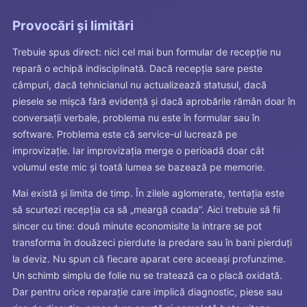
Provocări și limitări
Trebuie spus direct: nici cel mai bun formular de recepție nu
repară o echipă indisciplinată. Dacă recepția sare peste
câmpuri, dacă tehnicianul nu actualizează statusul, dacă
piesele se mișcă fără evidență și dacă aprobările rămân doar în
conversații verbale, problema nu este în formular sau în
software. Problema este că service-ul lucrează pe
improvizație. Iar improvizația merge o perioadă doar cât
volumul este mic și toată lumea se bazează pe memorie.
Mai există și limita de timp. În zilele aglomerate, tentația este
să scurtezi recepția ca să „meargă coada”. Aici trebuie să fii
sincer cu tine: două minute economisite la intrare se pot
transforma în douăzeci pierdute la predare sau în bani pierduți
la deviz. Nu spun că fiecare aparat cere aceeași profunzime.
Un schimb simplu de folie nu se tratează ca o placă oxidată.
Dar pentru orice reparație care implică diagnostic, piese sau