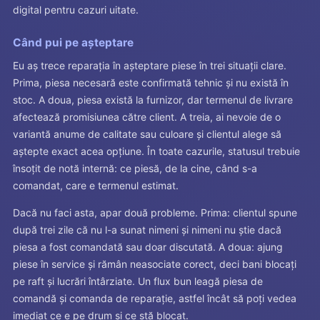
digital pentru cazuri uitate.
Când pui pe așteptare
Eu aș trece reparația în așteptare piese în trei situații clare.
Prima, piesa necesară este confirmată tehnic și nu există în
stoc. A doua, piesa există la furnizor, dar termenul de livrare
afectează promisiunea către client. A treia, ai nevoie de o
variantă anume de calitate sau culoare și clientul alege să
aștepte exact acea opțiune. În toate cazurile, statusul trebuie
însoțit de notă internă: ce piesă, de la cine, când s-a
comandat, care e termenul estimat.
Dacă nu faci asta, apar două probleme. Prima: clientul spune
după trei zile că nu l-a sunat nimeni și nimeni nu știe dacă
piesa a fost comandată sau doar discutată. A doua: ajung
piese în service și rămân neasociate corect, deci bani blocați
pe raft și lucrări întârziate. Un flux bun leagă piesa de
comandă și comanda de reparație, astfel încât să poți vedea
imediat ce e pe drum și ce stă blocat.