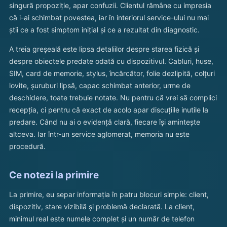
singură propoziție, apar confuzii. Clientul rămâne cu impresia
că i-ai schimbat povestea, iar în interiorul service-ului nu mai
știi ce a fost simptom inițial și ce a rezultat din diagnostic.
A treia greșeală este lipsa detaliilor despre starea fizică și
despre obiectele predate odată cu dispozitivul. Cabluri, huse,
SIM, card de memorie, stylus, încărcător, folie dezlipită, colțuri
lovite, șuruburi lipsă, capac schimbat anterior, urme de
deschidere, toate trebuie notate. Nu pentru că vrei să complici
recepția, ci pentru că exact de acolo apar discuțiile inutile la
predare. Când nu ai o evidență clară, fiecare își amintește
altceva. Iar într-un service aglomerat, memoria nu este
procedură.
Ce notezi la primire
La primire, eu separ informația în patru blocuri simple: client,
dispozitiv, stare vizibilă și problemă declarată. La client,
minimul real este numele complet și un număr de telefon