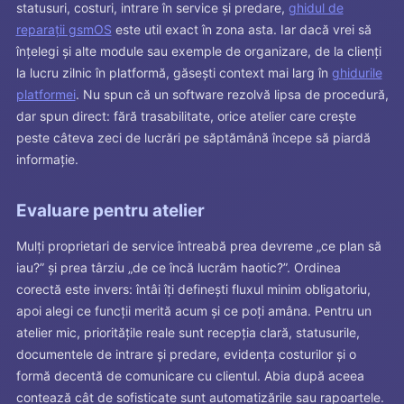
statusuri, costuri, intrare în service și predare,
ghidul de
reparații gsmOS
este util exact în zona asta. Iar dacă vrei să
înțelegi și alte module sau exemple de organizare, de la clienți
la lucru zilnic în platformă, găsești context mai larg în
ghidurile
platformei
. Nu spun că un software rezolvă lipsa de procedură,
dar spun direct: fără trasabilitate, orice atelier care crește
peste câteva zeci de lucrări pe săptămână începe să piardă
informație.
Evaluare pentru atelier
Mulți proprietari de service întreabă prea devreme „ce plan să
iau?” și prea târziu „de ce încă lucrăm haotic?”. Ordinea
corectă este invers: întâi îți definești fluxul minim obligatoriu,
apoi alegi ce funcții merită acum și ce poți amâna. Pentru un
atelier mic, prioritățile reale sunt recepția clară, statusurile,
documentele de intrare și predare, evidența costurilor și o
formă decentă de comunicare cu clientul. Abia după aceea
contează cât de sofisticate sunt automatizările sau rapoartele.