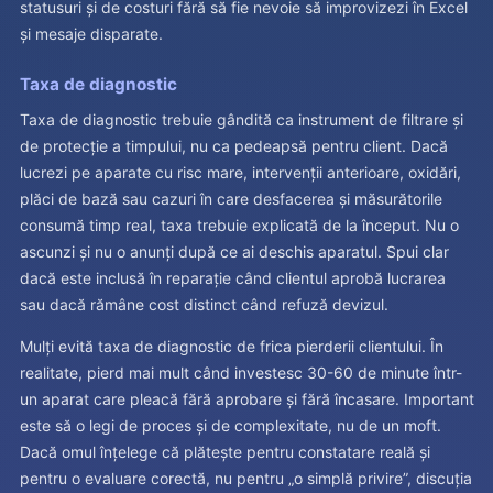
statusuri și de costuri fără să fie nevoie să improvizezi în Excel
și mesaje disparate.
Taxa de diagnostic
Taxa de diagnostic trebuie gândită ca instrument de filtrare și
de protecție a timpului, nu ca pedeapsă pentru client. Dacă
lucrezi pe aparate cu risc mare, intervenții anterioare, oxidări,
plăci de bază sau cazuri în care desfacerea și măsurătorile
consumă timp real, taxa trebuie explicată de la început. Nu o
ascunzi și nu o anunți după ce ai deschis aparatul. Spui clar
dacă este inclusă în reparație când clientul aprobă lucrarea
sau dacă rămâne cost distinct când refuză devizul.
Mulți evită taxa de diagnostic de frica pierderii clientului. În
realitate, pierd mai mult când investesc 30-60 de minute într-
un aparat care pleacă fără aprobare și fără încasare. Important
este să o legi de proces și de complexitate, nu de un moft.
Dacă omul înțelege că plătește pentru constatare reală și
pentru o evaluare corectă, nu pentru „o simplă privire”, discuția