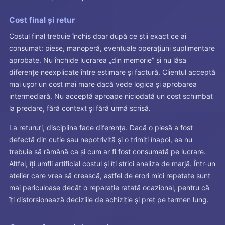
Cost final și retur
Costul final trebuie închis doar după ce știi exact ce ai
consumat: piese, manoperă, eventuale operațiuni suplimentare
aprobate. Nu închide lucrarea „din memorie” și nu lăsa
diferențe neexplicate între estimare și factură. Clientul acceptă
mai ușor un cost mai mare dacă vede logica și aprobarea
intermediară. Nu acceptă aproape niciodată un cost schimbat
la predare, fără context și fără urmă scrisă.
La retururi, disciplina face diferența. Dacă o piesă a fost
defectă din cutie sau nepotrivită și o trimiți înapoi, ea nu
trebuie să rămână ca și cum ar fi fost consumată pe lucrare.
Altfel, îți umfli artificial costul și îți strici analiza de marjă. Într-un
atelier care vrea să crească, astfel de erori mici repetate sunt
mai periculoase decât o reparație ratată ocazional, pentru că
îți distorsionează deciziile de achiziție și preț pe termen lung.