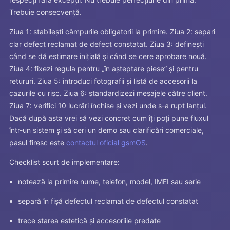
Trebuie consecvență.
Ziua 1: stabilești câmpurile obligatorii la primire. Ziua 2: separi
clar defect reclamat de defect constatat. Ziua 3: definești
când se dă estimare inițială și când se cere aprobare nouă.
Ziua 4: fixezi regula pentru „în așteptare piese” și pentru
retururi. Ziua 5: introduci fotografii și listă de accesorii la
cazurile cu risc. Ziua 6: standardizezi mesajele către client.
Ziua 7: verifici 10 lucrări închise și vezi unde s-a rupt lanțul.
Dacă după asta vrei să vezi concret cum îți poți pune fluxul
într-un sistem și să ceri un demo sau clarificări comerciale,
pasul firesc este
contactul oficial gsmOS
.
Checklist scurt de implementare:
notează la primire nume, telefon, model, IMEI sau serie
separă în fișă defectul reclamat de defectul constatat
trece starea estetică și accesoriile predate