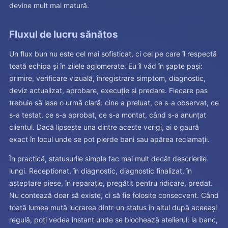
devine mult mai matură.
Fluxul de lucru sănătos
Un flux bun nu este cel mai sofisticat, ci cel pe care îl respectă
toată echipa și în zilele aglomerate. Eu îl văd în șapte pași:
primire, verificare vizuală, înregistrare simptom, diagnostic,
deviz actualizat, aprobare, execuție și predare. Fiecare pas
trebuie să lase o urmă clară: cine a preluat, ce s-a observat, ce
s-a testat, ce s-a aprobat, ce s-a montat, când s-a anunțat
clientul. Dacă lipsește una dintre aceste verigi, ai o gaură
exact în locul unde se pot pierde bani sau apărea reclamații.
În practică, statusurile simple fac mai mult decât descrierile
lungi. Receptionat, în diagnostic, diagnostic finalizat, în
așteptare piese, în reparație, pregătit pentru ridicare, predat.
Nu contează doar să existe, ci să fie folosite consecvent. Când
toată lumea mută lucrarea dintr-un status în altul după aceeași
regulă, poți vedea instant unde se blochează atelierul: la banc,