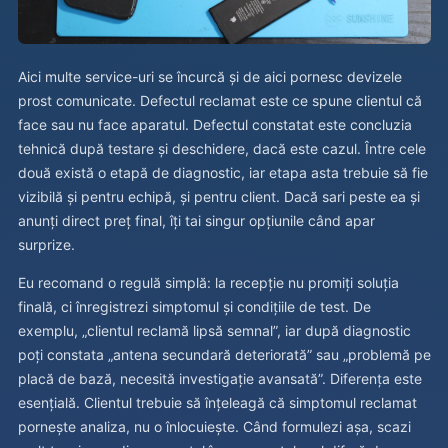
Aici multe service-uri se încurcă și de aici pornesc devizele
prost comunicate. Defectul reclamat este ce spune clientul că
face sau nu face aparatul. Defectul constatat este concluzia
tehnică după testare și deschidere, dacă este cazul. Între cele
două există o etapă de diagnostic, iar etapa asta trebuie să fie
vizibilă și pentru echipă, și pentru client. Dacă sari peste ea și
anunți direct preț final, îți tai singur opțiunile când apar
surprize.
Eu recomand o regulă simplă: la recepție nu promiți soluția
finală, ci înregistrezi simptomul și condițiile de test. De
exemplu, „clientul reclamă lipsă semnal”, iar după diagnostic
poți constata „antena secundară deteriorată” sau „problemă pe
placă de bază, necesită investigație avansată”. Diferența este
esențială. Clientul trebuie să înțeleagă că simptomul reclamat
pornește analiza, nu o înlocuiește. Când formulezi așa, scazi