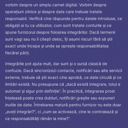
vorbim despre un simplu carnet digital. Vorbim despre
operațiuni zilnice și despre date care trebuie tratate
responsabil. Verifică cine răspunde pentru datele introduse, ce
obligații ai tu ca utilizator, cum sunt tratate conturile și ce
spune furnizorul despre folosirea integrărilor. Dacă termenii
sunt vagi sau nu îi citești deloc, îți asumi riscuri fără să știi
exact unde începe și unde se oprește responsabilitatea
fiecărei părți.
Integrările pot ajuta mult, dar sunt și o sursă clasică de
confuzie. Dacă sincronizezi contacte, notificări sau alte servicii
externe, trebuie să știi exact cine aprobă, ce date circulă și ce
limitări există. Nu presupune că „dacă există integrare, totul e
automat și sigur prin definiție”. În practică, integrarea prost
înțeleasă poate crea dubluri, notificări greșite sau expuneri
inutile de date. Întrebarea matură pentru furnizor nu este doar
„aveți integrări?”, ci „cum se activează, cine le controlează și
ce responsabilități rămân la mine?”.