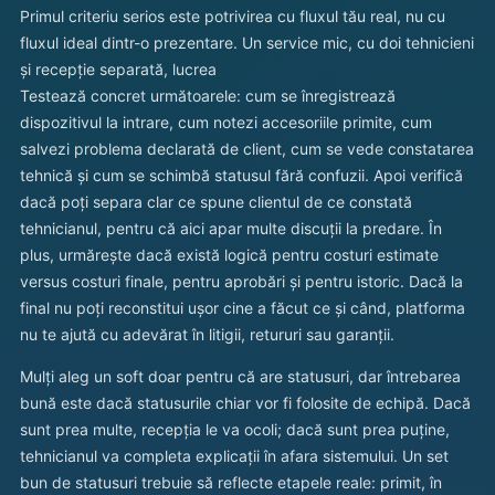
Primul criteriu serios este potrivirea cu fluxul tău real, nu cu
fluxul ideal dintr-o prezentare. Un service mic, cu doi tehnicieni
și recepție separată, lucrea
Testează concret următoarele: cum se înregistrează
dispozitivul la intrare, cum notezi accesoriile primite, cum
salvezi problema declarată de client, cum se vede constatarea
tehnică și cum se schimbă statusul fără confuzii. Apoi verifică
dacă poți separa clar ce spune clientul de ce constată
tehnicianul, pentru că aici apar multe discuții la predare. În
plus, urmărește dacă există logică pentru costuri estimate
versus costuri finale, pentru aprobări și pentru istoric. Dacă la
final nu poți reconstitui ușor cine a făcut ce și când, platforma
nu te ajută cu adevărat în litigii, retururi sau garanții.
Mulți aleg un soft doar pentru că are statusuri, dar întrebarea
bună este dacă statusurile chiar vor fi folosite de echipă. Dacă
sunt prea multe, recepția le va ocoli; dacă sunt prea puține,
tehnicianul va completa explicații în afara sistemului. Un set
bun de statusuri trebuie să reflecte etapele reale: primit, în