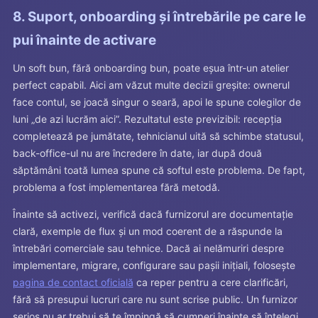
8. Suport, onboarding și întrebările pe care le
pui înainte de activare
Un soft bun, fără onboarding bun, poate eșua într-un atelier
perfect capabil. Aici am văzut multe decizii greșite: ownerul
face contul, se joacă singur o seară, apoi le spune colegilor de
luni „de azi lucrăm aici”. Rezultatul este previzibil: recepția
completează pe jumătate, tehnicianul uită să schimbe statusul,
back-office-ul nu are încredere în date, iar după două
săptămâni toată lumea spune că softul este problema. De fapt,
problema a fost implementarea fără metodă.
Înainte să activezi, verifică dacă furnizorul are documentație
clară, exemple de flux și un mod coerent de a răspunde la
întrebări comerciale sau tehnice. Dacă ai nelămuriri despre
implementare, migrare, configurare sau pașii inițiali, folosește
pagina de contact oficială
ca reper pentru a cere clarificări,
fără să presupui lucruri care nu sunt scrise public. Un furnizor
serios nu ar trebui să te împingă să cumperi înainte să înțelegi