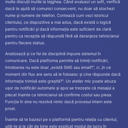
multe discuții inutile la tejghea. Când evaluezi un soft, verifică
dacă te ajută să comunici consecvent, nu doar să stochezi
nume și numere de telefon. Contează cum vezi istoricul
clientului, ce dispozitive a mai adus, dacă există o logică
pentru notificări și dacă informația este suficient de clară
pentru ca recepția să răspundă fără să deranjeze tehnicianul
pentru fiecare status.
Analizează și ce fel de disciplină impune sistemul în
comunicare. Dacă platforma permite să trimiți notificări,
întrebarea nu este doar „există SMS sau email?”, ci „în ce
moment din flux are sens să le folosesc și cine răspunde dacă
informația trimisă este greșită?”. Un atelier mic poate abuza
ușor de notificări automate și apoi se trezește că mesajul a
plecat înainte ca tehnicianul să confirme costul sau piesa.
Funcția în sine nu rezolvă nimic dacă procesul intern este
prost.
Înainte să te bazezi pe o platformă pentru relația cu clientul,
uită-te și la cât de bine este explicat modul de lucru în