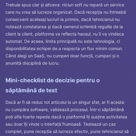
Trebuie spus clar și altceva: niciun soft nu repară un service
care nu vrea să lucreze organizat. Dacă recepția nu întreabă
consecvent aceleași lucruri la primire, dacă tehnicianul nu
notează constatarea și dacă ownerul schimbă regulile de la
client la client, platforma va reflecta haosul, nu îl va vindeca
automat. De aceea, limita principală nu este tehnologia, ci
disponibilitatea echipei de a respecta un flux minim comun.
Când alegi un SaaS, nu cumperi doar funcții, cumperi și o
anumită disciplină de lucru.
Mini-checklist de decizie pentru o
săptămână de test
Dacă ar fi să reduc tot articolul la un singur sfat, ar fi acesta:
nu cumpăra software, validează procesul. Într-o săptămână
poți afla foarte repede dacă o platformă îți susține activitatea
sau doar îți vinde o interfață frumoasă. Testează un caz
complet, pune recepția să lucreze efectiv, pune tehnicianul să