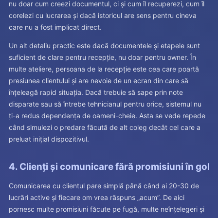
nu doar cum creezi documentul, ci și cum îl recuperezi, cum îl
corelezi cu lucrarea și dacă istoricul are sens pentru cineva
care nu a fost implicat direct.
Un alt detaliu practic este dacă documentele și etapele sunt
suficient de clare pentru recepție, nu doar pentru owner. În
multe ateliere, persoana de la recepție este cea care poartă
presiunea clientului și are nevoie de un ecran din care să
înțeleagă rapid situația. Dacă trebuie să sape prin note
disparate sau să întrebe tehnicianul pentru orice, sistemul nu
ți-a redus dependența de oameni-cheie. Asta se vede repede
când simulezi o predare făcută de alt coleg decât cel care a
preluat inițial dispozitivul.
4. Clienți și comunicare fără promisiuni în gol
Comunicarea cu clientul pare simplă până când ai 20-30 de
lucrări active și fiecare om vrea răspuns „acum”. De aici
pornesc multe promisiuni făcute pe fugă, multe neînțelegeri și