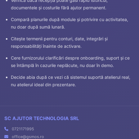
Verifică dacă recepția poate găsi rapid istoricul,
documentele și costurile fără ajutor permanent.
Compară planurile după module și potrivire cu activitatea,
nu doar după sumă lunară.
Citește termenii pentru conturi, date, integrări și
responsabilități înainte de activare.
Cere furnizorului clarificări despre onboarding, suport și ce
se întâmplă în cazurile neplăcute, nu doar în demo.
Decide abia după ce vezi că sistemul suportă atelierul real,
nu atelierul ideal din prezentare.
SC AJUTOR TECHNOLOGIA SRL
0721171995
office@gsmos.ro