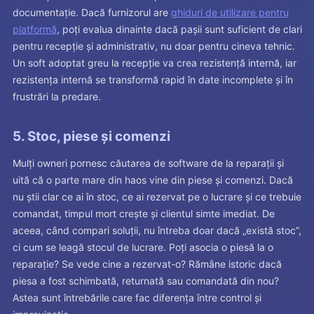
documentație. Dacă furnizorul are
ghiduri de utilizare pentru
platformă
, poți evalua dinainte dacă pașii sunt suficient de clari
pentru recepție și administrativ, nu doar pentru cineva tehnic.
Un soft adoptat greu la recepție va crea rezistență internă, iar
rezistența internă se transformă rapid în date incomplete și în
frustrări la predare.
5. Stoc, piese și comenzi
Mulți owneri pornesc căutarea de software de la reparații și
uită că o parte mare din haos vine din piese și comenzi. Dacă
nu știi clar ce ai în stoc, ce ai rezervat pe o lucrare și ce trebuie
comandat, timpul mort crește și clientul simte imediat. De
aceea, când compari soluții, nu întreba doar dacă „există stoc”,
ci cum se leagă stocul de lucrare. Poți asocia o piesă la o
reparație? Se vede cine a rezervat-o? Rămâne istoric dacă
piesa a fost schimbată, returnată sau comandată din nou?
Astea sunt întrebările care fac diferența între control și