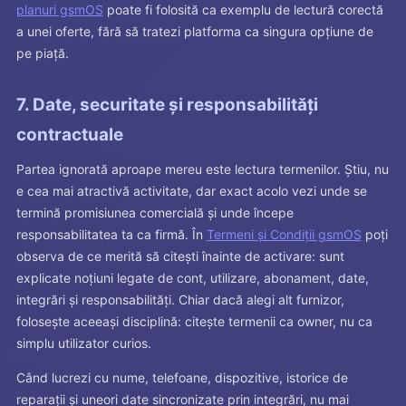
planuri gsmOS
poate fi folosită ca exemplu de lectură corectă
a unei oferte, fără să tratezi platforma ca singura opțiune de
pe piață.
7. Date, securitate și responsabilități
contractuale
Partea ignorată aproape mereu este lectura termenilor. Știu, nu
e cea mai atractivă activitate, dar exact acolo vezi unde se
termină promisiunea comercială și unde începe
responsabilitatea ta ca firmă. În
Termeni și Condiții gsmOS
poți
observa de ce merită să citești înainte de activare: sunt
explicate noțiuni legate de cont, utilizare, abonament, date,
integrări și responsabilități. Chiar dacă alegi alt furnizor,
folosește aceeași disciplină: citește termenii ca owner, nu ca
simplu utilizator curios.
Când lucrezi cu nume, telefoane, dispozitive, istorice de
reparații și uneori date sincronizate prin integrări, nu mai