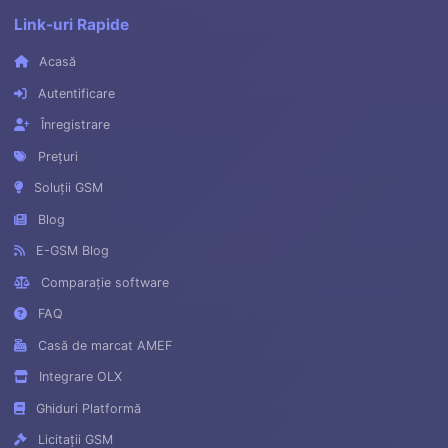
Link-uri Rapide
Acasă
Autentificare
Înregistrare
Prețuri
Soluții GSM
Blog
E-GSM Blog
Comparație software
FAQ
Casă de marcat AMEF
Integrare OLX
Ghiduri Platformă
Licitații GSM