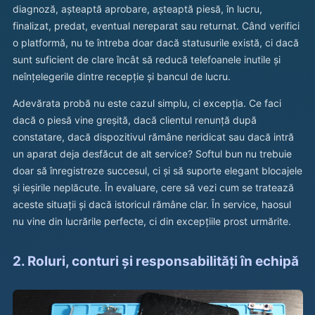
diagnoză, așteaptă aprobare, așteaptă piesă, în lucru,
finalizat, predat, eventual nereparat sau returnat. Când verifici
o platformă, nu te întreba doar dacă statusurile există, ci dacă
sunt suficient de clare încât să reducă telefoanele inutile și
neînțelegerile dintre recepție și bancul de lucru.
Adevărata probă nu este cazul simplu, ci excepția. Ce faci
dacă o piesă vine greșită, dacă clientul renunță după
constatare, dacă dispozitivul rămâne neridicat sau dacă intră
un aparat deja desfăcut de alt service? Softul bun nu trebuie
doar să înregistreze succesul, ci și să suporte elegant blocajele
și ieșirile neplăcute. În evaluare, cere să vezi cum se tratează
aceste situații și dacă istoricul rămâne clar. În service, haosul
nu vine din lucrările perfecte, ci din excepțiile prost urmărite.
2. Roluri, conturi și responsabilități în echipă