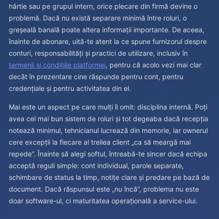
hârtie sau pe grupul intern, orice plecare din firmă devine o
problemă. Dacă nu există separare minimă între roluri, o
greșeală banală poate altera informații importante. De aceea,
înainte de abonare, uită-te atent la ce spune furnizorul despre
conturi, responsabilități și practici de utilizare, inclusiv în
termenii și condițiile platformei
, pentru că acolo vezi mai clar
decât în prezentare cine răspunde pentru cont, pentru
credențiale și pentru activitatea din el.
Mai este un aspect pe care mulți îl omit: disciplina internă. Poți
avea cel mai bun sistem de roluri și tot degeaba dacă recepția
notează minimul, tehnicianul lucrează din memorie, iar ownerul
cere excepții la fiecare al treilea client „ca să meargă mai
repede”. Înainte să alegi softul, întreabă-te sincer dacă echipa
acceptă reguli simple: cont individual, parole separate,
schimbare de status la timp, notițe clare și predare pe bază de
document. Dacă răspunsul este „nu încă”, problema nu este
doar software-ul, ci maturitatea operațională a service-ului.