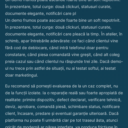
În prezentare, totul curge: două clickuri, statusuri curate,
documente elegante, notificări care pl
Un demo frumos poate ascunde foarte bine un soft nepotrivit.
În prezentare, totul curge: două clickuri, statusuri curate,
documente elegante, notificări care pleacă la timp. În atelier, în
schimb, apar întrebările adevărate: ce faci când clientul vine
fără cod de deblocare, când intră telefonul doar pentru
constatare, când piesa comandată vine greșit, când alt coleg
preia cazul sau când clientul nu răspunde trei zile. Dacă demo-
ul nu trece prin astfel de situații, nu ai testat softul, ai testat
doar marketingul.
Eu recomand să pornești evaluarea de la un caz complet, nu
de la funcții izolate. Ia o reparație reală sau foarte apropiată de
realitate: primire dispozitiv, defect declarat, verificare tehnică,
deviz, aprobare, comandă piesă, schimbare status, notificare
client, încasare, predare și eventual garanție ulterioară. Dacă
platforma nu poate fi urmărită clar pe tot traseul ăsta, atunci
oricât de modernă ar părea interfața, va produce fricțiune în