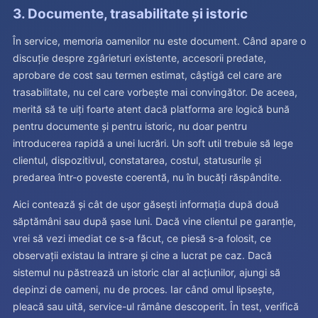
3. Documente, trasabilitate și istoric
În service, memoria oamenilor nu este document. Când apare o
discuție despre zgârieturi existente, accesorii predate,
aprobare de cost sau termen estimat, câștigă cel care are
trasabilitate, nu cel care vorbește mai convingător. De aceea,
merită să te uiți foarte atent dacă platforma are logică bună
pentru documente și pentru istoric, nu doar pentru
introducerea rapidă a unei lucrări. Un soft util trebuie să lege
clientul, dispozitivul, constatarea, costul, statusurile și
predarea într-o poveste coerentă, nu în bucăți răspândite.
Aici contează și cât de ușor găsești informația după două
săptămâni sau după șase luni. Dacă vine clientul pe garanție,
vrei să vezi imediat ce s-a făcut, ce piesă s-a folosit, ce
observații existau la intrare și cine a lucrat pe caz. Dacă
sistemul nu păstrează un istoric clar al acțiunilor, ajungi să
depinzi de oameni, nu de proces. Iar când omul lipsește,
pleacă sau uită, service-ul rămâne descoperit. În test, verifică