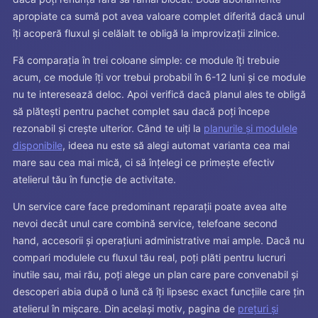
apropiate ca sumă pot avea valoare complet diferită dacă unul
îți acoperă fluxul și celălalt te obligă la improvizații zilnice.
Fă comparația în trei coloane simple: ce module îți trebuie
acum, ce module îți vor trebui probabil în 6-12 luni și ce module
nu te interesează deloc. Apoi verifică dacă planul ales te obligă
să plătești pentru pachet complet sau dacă poți începe
rezonabil și crește ulterior. Când te uiți la
planurile și modulele
disponibile
, ideea nu este să alegi automat varianta cea mai
mare sau cea mai mică, ci să înțelegi ce primește efectiv
atelierul tău în funcție de activitate.
Un service care face predominant reparații poate avea alte
nevoi decât unul care combină service, telefoane second
hand, accesorii și operațiuni administrative mai ample. Dacă nu
compari modulele cu fluxul tău real, poți plăti pentru lucruri
inutile sau, mai rău, poți alege un plan care pare convenabil și
descoperi abia după o lună că îți lipsesc exact funcțiile care țin
atelierul în mișcare. Din același motiv, pagina de
prețuri și