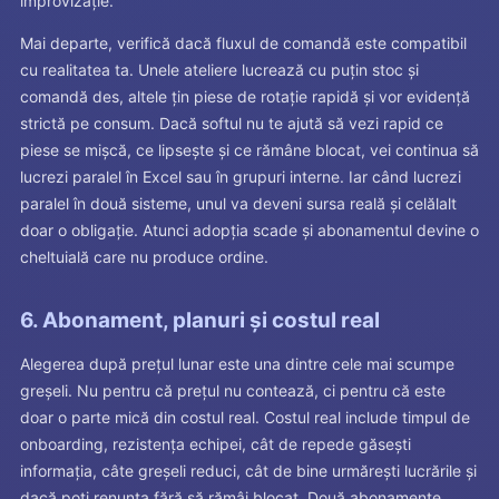
improvizație.
Mai departe, verifică dacă fluxul de comandă este compatibil
cu realitatea ta. Unele ateliere lucrează cu puțin stoc și
comandă des, altele țin piese de rotație rapidă și vor evidență
strictă pe consum. Dacă softul nu te ajută să vezi rapid ce
piese se mișcă, ce lipsește și ce rămâne blocat, vei continua să
lucrezi paralel în Excel sau în grupuri interne. Iar când lucrezi
paralel în două sisteme, unul va deveni sursa reală și celălalt
doar o obligație. Atunci adopția scade și abonamentul devine o
cheltuială care nu produce ordine.
6. Abonament, planuri și costul real
Alegerea după prețul lunar este una dintre cele mai scumpe
greșeli. Nu pentru că prețul nu contează, ci pentru că este
doar o parte mică din costul real. Costul real include timpul de
onboarding, rezistența echipei, cât de repede găsești
informația, câte greșeli reduci, cât de bine urmărești lucrările și
dacă poți renunța fără să rămâi blocat. Două abonamente