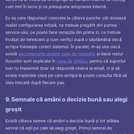
cum intri în lucru și ce presupune adoptarea internă.
Eu aș cere răspunsuri concrete la câteva puncte: cât durează
realist configurarea inițială, ce trebuie pregătit din partea
service-ului, ce poate face recepția din prima zi, ce trebuie
învățat de tehnicieni și cum verifici după o săptămână dacă
echipa folosește corect sistemul. În paralel, m-aș uita dacă
există
documentație despre pașii de reparație
și dacă restul
fluxurilor sunt explicate în
zona de ghiduri
, pentru că suportul
bun nu înseamnă doar să răspundă cineva la email, ci și să
existe materiale clare pe care echipa le poate consulta fără să
stea blocată după fiecare pas.
9. Semnale că amâni o decizie bună sau alegi
greșit
Există câteva semne că amâni o decizie bună și tot atâtea
semne că ești pe cale să alegi greșit. Primul semnal de