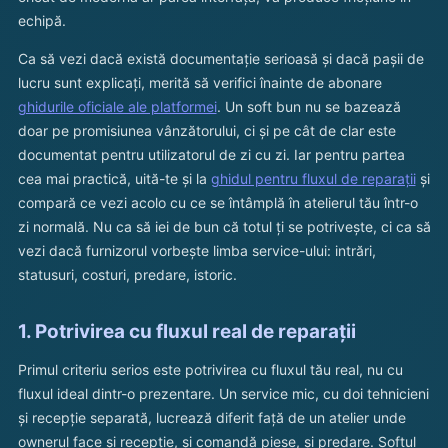
echipă.
Ca să vezi dacă există documentație serioasă și dacă pașii de
lucru sunt explicați, merită să verifici înainte de abonare
ghidurile oficiale ale platformei
. Un soft bun nu se bazează
doar pe promisiunea vânzătorului, ci și pe cât de clar este
documentat pentru utilizatorul de zi cu zi. Iar pentru partea
cea mai practică, uită-te și la
ghidul pentru fluxul de reparații
și
compară ce vezi acolo cu ce se întâmplă în atelierul tău într-o
zi normală. Nu ca să iei de bun că totul ți se potrivește, ci ca să
vezi dacă furnizorul vorbește limba service-ului: intrări,
statusuri, costuri, predare, istoric.
1. Potrivirea cu fluxul real de reparații
Primul criteriu serios este potrivirea cu fluxul tău real, nu cu
fluxul ideal dintr-o prezentare. Un service mic, cu doi tehnicieni
și recepție separată, lucrează diferit față de un atelier unde
ownerul face și recepție, și comandă piese, și predare. Softul