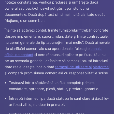
noteze constatarea, verifică predarea și urmărește dacă
ownerul sau back-office-ul pot găsi ușor istoricul și
documentele. Dacă după test simți mai multă claritate decât
fricțiune, e un semn bun.
Înainte să activezi contul, trimite furnizorului întrebări concrete
despre implementare, suport, roluri, date și limite contractuale,
nu cereri generale de tip „spuneți-mi mai multe”. Dacă ai nevoie
de clarificări comerciale sau operaționale, folosește
canalul
oficial de contact
și cere răspunsuri aplicate pe fluxul tău, nu
pe un scenariu generic. Iar înainte să semnezi sau să introduci
date reale, citește încă o dată
termenii de utilizare ai platformei
și compară promisiunea comercială cu responsabilitățile scrise.
Testează într-o săptămână un flux complet: primire,
constatare, aprobare, piesă, status, predare, garanție.
Întreabă intern echipa dacă statusurile sunt clare și dacă le-
ar folosi zilnic, nu doar în prima zi.