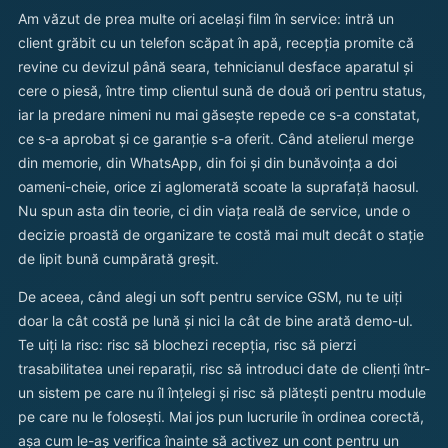
Am văzut de prea multe ori același film în service: intră un
client grăbit cu un telefon scăpat în apă, recepția promite că
revine cu devizul până seara, tehnicianul desface aparatul și
cere o piesă, între timp clientul sună de două ori pentru status,
iar la predare nimeni nu mai găsește repede ce s-a constatat,
ce s-a aprobat și ce garanție s-a oferit. Când atelierul merge
din memorie, din WhatsApp, din foi și din bunăvoința a doi
oameni-cheie, orice zi aglomerată scoate la suprafață haosul.
Nu spun asta din teorie, ci din viața reală de service, unde o
decizie proastă de organizare te costă mai mult decât o stație
de lipit bună cumpărată greșit.
De aceea, când alegi un soft pentru service GSM, nu te uiți
doar la cât costă pe lună și nici la cât de bine arată demo-ul.
Te uiți la risc: risc să blochezi recepția, risc să pierzi
trasabilitatea unei reparații, risc să introduci date de clienți într-
un sistem pe care nu îl înțelegi și risc să plătești pentru module
pe care nu le folosești. Mai jos pun lucrurile în ordinea corectă,
așa cum le-aș verifica înainte să activez un cont pentru un