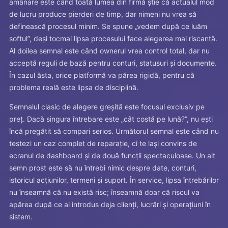
amânare este când toată lumea din firmă știe că actualul mod
de lucru produce pierderi de timp, dar nimeni nu vrea să
definească procesul minim. Se spune „vedem după ce luăm
softul”, deși tocmai lipsa procesului face alegerea mai riscantă.
Al doilea semnal este când ownerul vrea control total, dar nu
acceptă reguli de bază pentru conturi, statusuri și documente.
În cazul ăsta, orice platformă va părea rigidă, pentru că
problema reală este lipsa de disciplină.
Semnalul clasic de alegere greșită este focusul exclusiv pe
preț. Dacă singura întrebare este „cât costă pe lună?”, nu ești
încă pregătit să compari serios. Următorul semnal este când nu
testezi un caz complet de reparație, ci te lași convins de
ecranul de dashboard și de două funcții spectaculoase. Un alt
semn prost este să nu întrebi nimic despre date, conturi,
istoricul acțiunilor, termeni și suport. În service, lipsa întrebărilor
nu înseamnă că nu există risc; înseamnă doar că riscul va
apărea după ce ai introdus deja clienți, lucrări și operațiuni în
sistem.