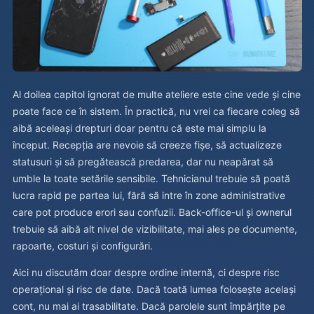
Al doilea capitol ignorat de multe ateliere este cine vede și cine
poate face ce în sistem. În practică, nu vrei ca fiecare coleg să
aibă aceleași drepturi doar pentru că este mai simplu la
început. Recepția are nevoie să creeze fișe, să actualizeze
statusuri și să pregătească predarea, dar nu neapărat să
umble la toate setările sensibile. Tehnicianul trebuie să poată
lucra rapid pe partea lui, fără să intre în zone administrative
care pot produce erori sau confuzii. Back-office-ul și ownerul
trebuie să aibă alt nivel de vizibilitate, mai ales pe documente,
rapoarte, costuri și configurări.
Aici nu discutăm doar despre ordine internă, ci despre risc
operațional și risc de date. Dacă toată lumea folosește același
cont, nu mai ai trasabilitate. Dacă parolele sunt împărțite pe