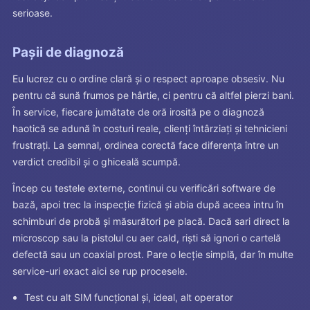
serioase.
Pașii de diagnoză
Eu lucrez cu o ordine clară și o respect aproape obsesiv. Nu
pentru că sună frumos pe hârtie, ci pentru că altfel pierzi bani.
În service, fiecare jumătate de oră irosită pe o diagnoză
haotică se adună în costuri reale, clienți întârziați și tehnicieni
frustrați. La semnal, ordinea corectă face diferența între un
verdict credibil și o ghiceală scumpă.
Încep cu testele externe, continui cu verificări software de
bază, apoi trec la inspecție fizică și abia după aceea intru în
schimburi de probă și măsurători pe placă. Dacă sari direct la
microscop sau la pistolul cu aer cald, riști să ignori o cartelă
defectă sau un coaxial prost. Pare o lecție simplă, dar în multe
service-uri exact aici se rup procesele.
Test cu alt SIM funcțional și, ideal, alt operator