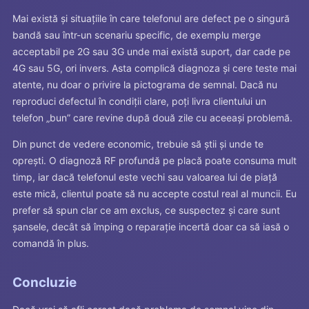
Mai există și situațiile în care telefonul are defect pe o singură
bandă sau într-un scenariu specific, de exemplu merge
acceptabil pe 2G sau 3G unde mai există suport, dar cade pe
4G sau 5G, ori invers. Asta complică diagnoza și cere teste mai
atente, nu doar o privire la pictograma de semnal. Dacă nu
reproduci defectul în condiții clare, poți livra clientului un
telefon „bun” care revine după două zile cu aceeași problemă.
Din punct de vedere economic, trebuie să știi și unde te
oprești. O diagnoză RF profundă pe placă poate consuma mult
timp, iar dacă telefonul este vechi sau valoarea lui de piață
este mică, clientul poate să nu accepte costul real al muncii. Eu
prefer să spun clar ce am exclus, ce suspectez și care sunt
șansele, decât să împing o reparație incertă doar ca să iasă o
comandă în plus.
Concluzie