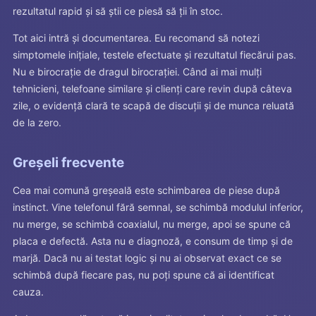
rezultatul rapid și să știi ce piesă să ții în stoc.
Tot aici intră și documentarea. Eu recomand să notezi
simptomele inițiale, testele efectuate și rezultatul fiecărui pas.
Nu e birocrație de dragul birocrației. Când ai mai mulți
tehnicieni, telefoane similare și clienți care revin după câteva
zile, o evidență clară te scapă de discuții și de munca reluată
de la zero.
Greșeli frecvente
Cea mai comună greșeală este schimbarea de piese după
instinct. Vine telefonul fără semnal, se schimbă modulul inferior,
nu merge, se schimbă coaxialul, nu merge, apoi se spune că
placa e defectă. Asta nu e diagnoză, e consum de timp și de
marjă. Dacă nu ai testat logic și nu ai observat exact ce se
schimbă după fiecare pas, nu poți spune că ai identificat
cauza.