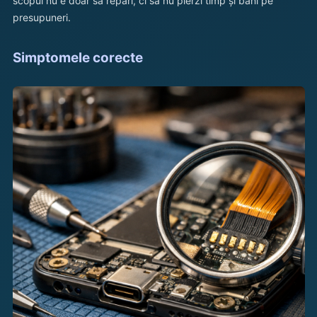
scopul nu e doar să repari, ci să nu pierzi timp și bani pe
presupuneri.
Simptomele corecte