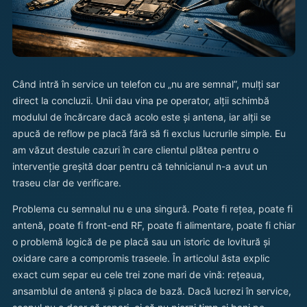
Când intră în service un telefon cu „nu are semnal”, mulți sar
direct la concluzii. Unii dau vina pe operator, alții schimbă
modulul de încărcare dacă acolo este și antena, iar alții se
apucă de reflow pe placă fără să fi exclus lucrurile simple. Eu
am văzut destule cazuri în care clientul plătea pentru o
intervenție greșită doar pentru că tehnicianul n-a avut un
traseu clar de verificare.
Problema cu semnalul nu e una singură. Poate fi rețea, poate fi
antenă, poate fi front-end RF, poate fi alimentare, poate fi chiar
o problemă logică de pe placă sau un istoric de lovitură și
oxidare care a compromis traseele. În articolul ăsta explic
exact cum separ eu cele trei zone mari de vină: rețeaua,
ansamblul de antenă și placa de bază. Dacă lucrezi în service,