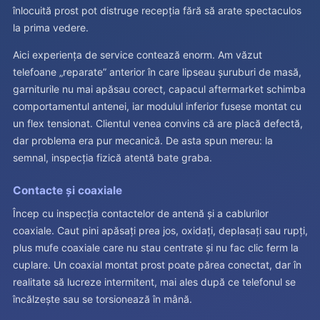
înlocuită prost pot distruge recepția fără să arate spectaculos
la prima vedere.
Aici experiența de service contează enorm. Am văzut
telefoane „reparate” anterior în care lipseau șuruburi de masă,
garniturile nu mai apăsau corect, capacul aftermarket schimba
comportamentul antenei, iar modulul inferior fusese montat cu
un flex tensionat. Clientul venea convins că are placă defectă,
dar problema era pur mecanică. De asta spun mereu: la
semnal, inspecția fizică atentă bate graba.
Contacte și coaxiale
Încep cu inspecția contactelor de antenă și a cablurilor
coaxiale. Caut pini apăsați prea jos, oxidați, deplasați sau rupți,
plus mufe coaxiale care nu stau centrate și nu fac clic ferm la
cuplare. Un coaxial montat prost poate părea conectat, dar în
realitate să lucreze intermitent, mai ales după ce telefonul se
încălzește sau se torsionează în mână.