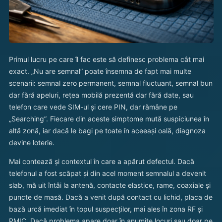
Primul lucru pe care îl fac este să definesc problema cât mai
exact. „Nu are semnal” poate însemna de fapt mai multe
scenarii: semnal zero permanent, semnal fluctuant, semnal bun
dar fără apeluri, rețea mobilă prezentă dar fără date, sau
telefon care vede SIM-ul și cere PIN, dar rămâne pe
„Searching”. Fiecare din aceste simptome mută suspiciunea în
altă zonă, iar dacă le bagi pe toate în aceeași oală, diagnoza
devine loterie.
Mai contează și contextul în care a apărut defectul. Dacă
telefonul a fost scăpat și din acel moment semnalul a devenit
slab, mă uit întâi la antenă, contacte elastice, rame, coaxiale și
puncte de masă. Dacă a venit după contact cu lichid, placa de
bază urcă imediat în topul suspecților, mai ales în zona RF și
PMIC. Dacă problema apare doar în anumite locuri sau doar pe