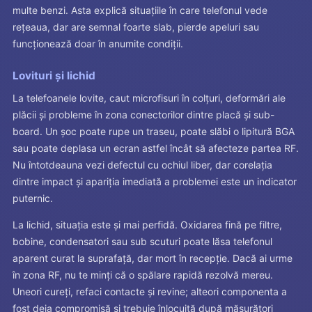
multe benzi. Asta explică situațiile în care telefonul vede
rețeaua, dar are semnal foarte slab, pierde apeluri sau
funcționează doar în anumite condiții.
Lovituri și lichid
La telefoanele lovite, caut microfisuri în colțuri, deformări ale
plăcii și probleme în zona conectorilor dintre placă și sub-
board. Un șoc poate rupe un traseu, poate slăbi o lipitură BGA
sau poate deplasa un ecran astfel încât să afecteze partea RF.
Nu întotdeauna vezi defectul cu ochiul liber, dar corelația
dintre impact și apariția imediată a problemei este un indicator
puternic.
La lichid, situația este și mai perfidă. Oxidarea fină pe filtre,
bobine, condensatori sau sub scuturi poate lăsa telefonul
aparent curat la suprafață, dar mort în recepție. Dacă ai urme
în zona RF, nu te minți că o spălare rapidă rezolvă mereu.
Uneori cureți, refaci contacte și revine; alteori componenta a
fost deja compromisă și trebuie înlocuită după măsurători