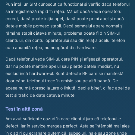
Pun întâi un SIM cunoscut ca funcțional și verific dacă telefonul
se înregistrează rapid în rețea. Mă uit dacă vede operatorul
corect, dacă poate iniția apel, dacă poate primi apel și dacă
datele mobile pornesc stabil. Dacă semnalul apare normal și
rămâne stabil câteva minute, problema poate fi din SIM-ul
clientului, din contul operatorului sau din relația acelui telefon
cu o anumită rețea, nu neapărat din hardware.
Dacă telefonul vede SIM-ul, cere PIN și afișează operatorul,
dar nu poate menține apelul sau pierde datele imediat, nu
exclud încă hardware-ul. Sunt defecte RF care se manifestă
doar când telefonul trece în emisie sau pe altă bandă. De
aceea nu mă opresc la „are o liniuță, deci e bine”, ci fac apel de
test și trafic de date câteva minute.
Test în altă zonă
Am avut suficiente cazuri în care clientul jura că telefonul e
defect, iar în service mergea perfect. Asta se întâmplă mai ales
în clădiri cu ecranare puternică, subsoluri, hale sau zone unde