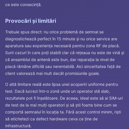
ce este consecință.
Provocări și limitări
Trebuie spus direct: nu orice problemă de semnal se
diagnostichează perfect în 15 minute și nu orice service are
aparatura sau experiența necesară pentru zona RF de placă.
Sunt cazuri în care poți stabili clar că rețeaua nu este de vină și
că ansamblul de antenă este bun, dar reparația la nivel de
placă rămâne dificilă sau nerentabilă. Aici sinceritatea față de
client valorează mai mult decât promisiunile goale.
O altă limitare reală este lipsa unei acoperiri uniforme pentru
test. Dacă lucrezi într-o zonă unde un operator stă slab,
rezultatele pot fi înșelătoare. De aceea, ideal este să ai SIM-uri
de test de la mai mulți operatori și să știi foarte bine cum se
comportă semnalul în locația ta. Fără acest control minim, riști
să etichetezi ca defect hardware ceva ce ține de
infrastructură.