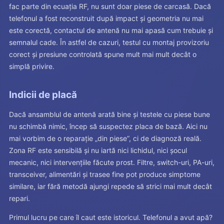
fac parte din ecuația RF, nu sunt doar piese de carcasă. Dacă
telefonul a fost reconstruit după impact și geometria nu mai
este corectă, contactul de antenă nu mai apasă cum trebuie și
semnalul cade. În astfel de cazuri, testul cu montaj provizoriu
corect și presiune controlată spune mult mai mult decât o
simplă privire.
Indicii de placă
Dacă ansamblul de antenă arată bine și testele cu piese bune
nu schimbă nimic, încep să suspectez placa de bază. Aici nu
mai vorbim de o reparație „din piese”, ci de diagnoză reală.
Zona RF este sensibilă și nu iartă nici lichidul, nici șocul
mecanic, nici intervențiile făcute prost. Filtre, switch-uri, PA-uri,
transceiver, alimentări și trasee fine pot produce simptome
similare, iar fără metodă ajungi repede să strici mai mult decât
repari.
Primul lucru pe care îl caut este istoricul. Telefonul a avut apă?