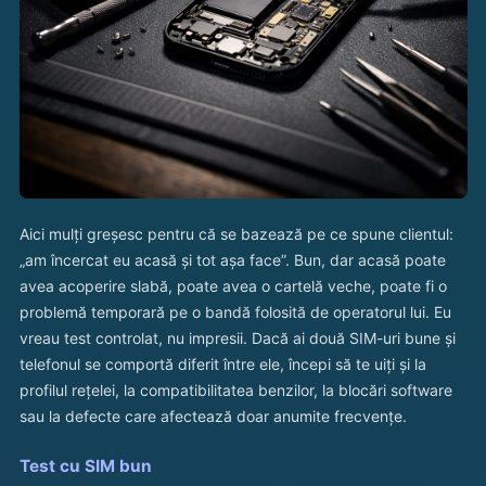
Aici mulți greșesc pentru că se bazează pe ce spune clientul:
„am încercat eu acasă și tot așa face”. Bun, dar acasă poate
avea acoperire slabă, poate avea o cartelă veche, poate fi o
problemă temporară pe o bandă folosită de operatorul lui. Eu
vreau test controlat, nu impresii. Dacă ai două SIM-uri bune și
telefonul se comportă diferit între ele, începi să te uiți și la
profilul rețelei, la compatibilitatea benzilor, la blocări software
sau la defecte care afectează doar anumite frecvențe.
Test cu SIM bun