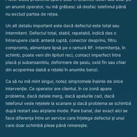
un anumit operator, nu mă grăbesc să desfac telefonul până
nu exclud partea de rețea.
Un alt detaliu important este dacă defectul este total sau
intermitent. Defectul total, stabil, repetabil, indică des o
întrerupere clară: antenă ruptă, conector desprins, filtru
compromis, alimentare lipsă pe o ramură RF. Intermitența, în
schimb, poate veni din lipituri reci, contact imperfect între
placă și subansamblu, deformare de șasiu, oxid fin sau chiar
din acoperirea slabă a rețelei în anumite benzi.
Ca să nu mă mint singur, notez simptomele înainte de orice
intervenție. Ce operator are clientul, în ce zonă apare
problema, dacă datele merg, dacă apelurile cad, dacă
telefonul vede rețelele la scanare și dacă problema se schimbă
după restart sau airplane mode. Pare banal, dar exact aici se
face diferența între un service care înțelege defectul și unul
care doar schimbă piese până nimerește.