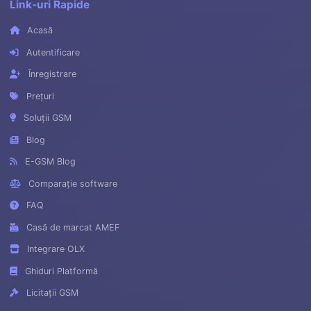
Link-uri Rapide
Acasă
Autentificare
Înregistrare
Prețuri
Soluții GSM
Blog
E-GSM Blog
Comparație software
FAQ
Casă de marcat AMEF
Integrare OLX
Ghiduri Platformă
Licitații GSM