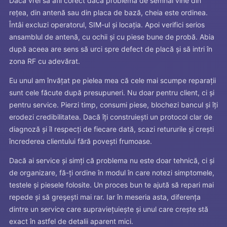
Dacă vrei să afli corect dacă problema de semnal vine din
rețea, din antenă sau din placa de bază, cheia este ordinea.
Întâi excluzi operatorul, SIM-ul și locația. Apoi verifici serios
ansamblul de antenă, cu ochii și cu piese bune de probă. Abia
după aceea are sens să urci spre defect de placă și să intri în
zona RF cu adevărat.
Eu unul am învățat pe pielea mea că cele mai scumpe reparații
sunt cele făcute după presupuneri. Nu doar pentru client, ci și
pentru service. Pierzi timp, consumi piese, blochezi bancul și îți
erodezi credibilitatea. Dacă îți construiești un protocol clar de
diagnoză și îl respecți de fiecare dată, scazi retururile și crești
încrederea clientului fără povești frumoase.
Dacă ai service și simți că problema nu este doar tehnică, ci și
de organizare, fă-ți ordine în modul în care notezi simptomele,
testele și piesele folosite. Un proces bun te ajută să repari mai
repede și să greșești mai rar. Iar în meseria asta, diferența
dintre un service care supraviețuiește și unul care crește stă
exact în astfel de detalii aparent mici.