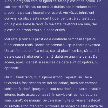
A doua greșeală este să ignori calitatea pieselor de probă. Un
sub-board ieftin sau un coaxial dubios pot introduce exact
problema pe care încerci s-o rezolvi. Am văzut tehnicieni
convinși că placa este moartă doar pentru că au testat cu
două piese slabe la rând. În realitate, telefonul era bun, dar
piesele de probă erau sub orice critică.
Mai este și obiceiul prost de a confunda semnalul afișat cu
funcționarea reală. Barele de semnal nu spun toată povestea.
Un telefon poate afișa rețea, dar să pice în emisie, să nu țină
datele sau să aibă performanță slabă pe anumite benzi. De
aceea, apelul de test și sesiunea de date sunt obligatorii, nu
opționale.
Nu în ultimul rând, mulți ignoră istoricul aparatului. Dacă
telefonul a fost deschis de trei ori înainte, dacă are carcasă
schimbată, dacă lipsește un scut sau dacă s-a lucrat brutal în
interior, toate astea contează. În service-ul real, defectul rar
vine „curat”, de manual. De cele mai multe ori vine amestecat
cu urmele altor intervenții și trebuie să separi ce este cauză de