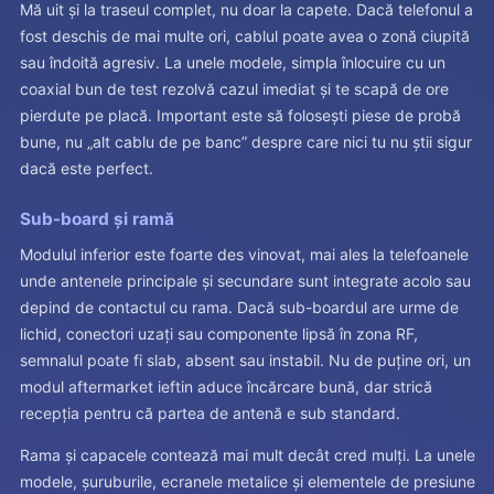
Mă uit și la traseul complet, nu doar la capete. Dacă telefonul a
fost deschis de mai multe ori, cablul poate avea o zonă ciupită
sau îndoită agresiv. La unele modele, simpla înlocuire cu un
coaxial bun de test rezolvă cazul imediat și te scapă de ore
pierdute pe placă. Important este să folosești piese de probă
bune, nu „alt cablu de pe banc” despre care nici tu nu știi sigur
dacă este perfect.
Sub-board și ramă
Modulul inferior este foarte des vinovat, mai ales la telefoanele
unde antenele principale și secundare sunt integrate acolo sau
depind de contactul cu rama. Dacă sub-boardul are urme de
lichid, conectori uzați sau componente lipsă în zona RF,
semnalul poate fi slab, absent sau instabil. Nu de puține ori, un
modul aftermarket ieftin aduce încărcare bună, dar strică
recepția pentru că partea de antenă e sub standard.
Rama și capacele contează mai mult decât cred mulți. La unele
modele, șuruburile, ecranele metalice și elementele de presiune