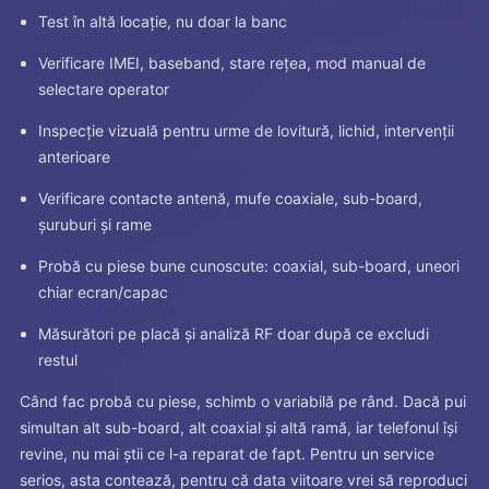
Test în altă locație, nu doar la banc
Verificare IMEI, baseband, stare rețea, mod manual de
selectare operator
Inspecție vizuală pentru urme de lovitură, lichid, intervenții
anterioare
Verificare contacte antenă, mufe coaxiale, sub-board,
șuruburi și rame
Probă cu piese bune cunoscute: coaxial, sub-board, uneori
chiar ecran/capac
Măsurători pe placă și analiză RF doar după ce excludi
restul
Când fac probă cu piese, schimb o variabilă pe rând. Dacă pui
simultan alt sub-board, alt coaxial și altă ramă, iar telefonul își
revine, nu mai știi ce l-a reparat de fapt. Pentru un service
serios, asta contează, pentru că data viitoare vrei să reproduci