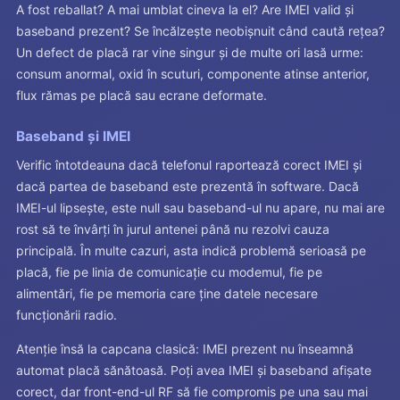
A fost reballat? A mai umblat cineva la el? Are IMEI valid și
baseband prezent? Se încălzește neobișnuit când caută rețea?
Un defect de placă rar vine singur și de multe ori lasă urme:
consum anormal, oxid în scuturi, componente atinse anterior,
flux rămas pe placă sau ecrane deformate.
Baseband și IMEI
Verific întotdeauna dacă telefonul raportează corect IMEI și
dacă partea de baseband este prezentă în software. Dacă
IMEI-ul lipsește, este null sau baseband-ul nu apare, nu mai are
rost să te învârți în jurul antenei până nu rezolvi cauza
principală. În multe cazuri, asta indică problemă serioasă pe
placă, fie pe linia de comunicație cu modemul, fie pe
alimentări, fie pe memoria care ține datele necesare
funcționării radio.
Atenție însă la capcana clasică: IMEI prezent nu înseamnă
automat placă sănătoasă. Poți avea IMEI și baseband afișate
corect, dar front-end-ul RF să fie compromis pe una sau mai